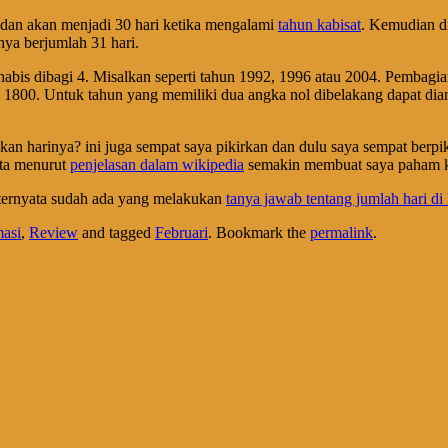
a dan akan menjadi 30 hari ketika mengalami
tahun kabisat
. Kemudian di
nya berjumlah 31 hari.
bis dibagi 4. Misalkan seperti tahun 1992, 1996 atau 2004. Pembagian
u 1800. Untuk tahun yang memiliki dua angka nol dibelakang dapat dian
an harinya? ini juga sempat saya pikirkan dan dulu saya sempat berpik
ata menurut
penjelasan dalam wikipedia
semakin membuat saya paham ken
n ternyata sudah ada yang melakukan
tanya jawab tentang jumlah hari di
masi
,
Review
and tagged
Februari
. Bookmark the
permalink
.