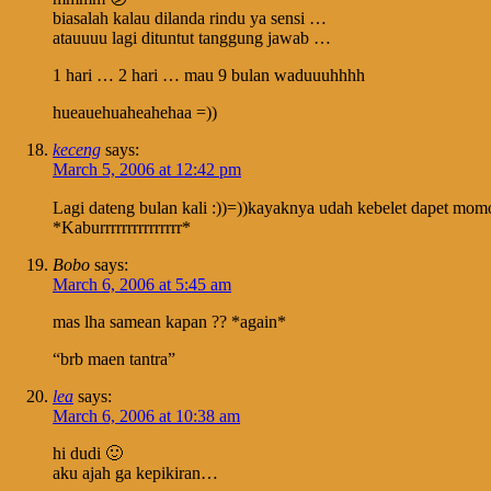
biasalah kalau dilanda rindu ya sensi …
atauuuu lagi dituntut tanggung jawab …
1 hari … 2 hari … mau 9 bulan waduuuhhhh
hueauehuaheahehaa =))
keceng
says:
March 5, 2006 at 12:42 pm
Lagi dateng bulan kali :))=))kayaknya udah kebelet dapet mom
*Kaburrrrrrrrrrrrrrr*
Bobo
says:
March 6, 2006 at 5:45 am
mas lha samean kapan ?? *again*
“brb maen tantra”
lea
says:
March 6, 2006 at 10:38 am
hi dudi 🙂
aku ajah ga kepikiran…