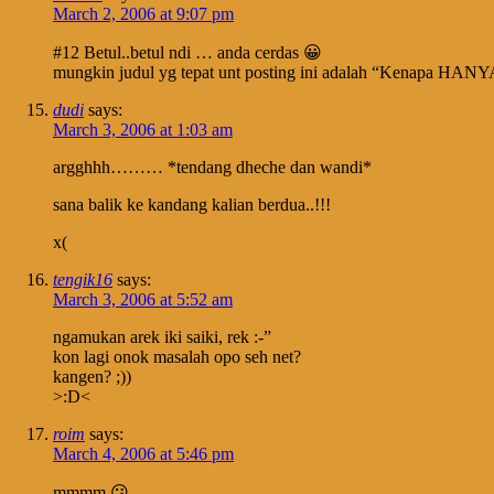
March 2, 2006 at 9:07 pm
#12 Betul..betul ndi … anda cerdas 😀
mungkin judul yg tepat unt posting ini adalah “Kenapa HANYA F
dudi
says:
March 3, 2006 at 1:03 am
argghhh……… *tendang dheche dan wandi*
sana balik ke kandang kalian berdua..!!!
x(
tengik16
says:
March 3, 2006 at 5:52 am
ngamukan arek iki saiki, rek :-”
kon lagi onok masalah opo seh net?
kangen? ;))
>:D<
roim
says:
March 4, 2006 at 5:46 pm
mmmm 😕