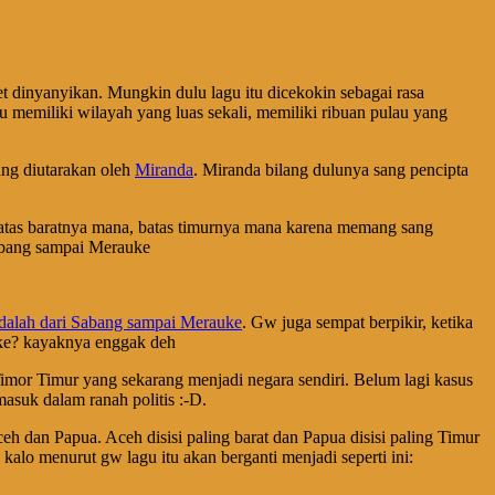
t dinyanyikan. Mungkin dulu lagu itu dicekokin sebagai rasa
 memiliki wilayah yang luas sekali, memiliki ribuan pulau yang
ng diutarakan oleh
Miranda
. Miranda bilang dulunya sang pencipta
nar batas baratnya mana, batas timurnya mana karena memang sang
Sabang sampai Merauke
dalah dari Sabang sampai Merauke
. Gw juga sempat berpikir, ketika
uke? kayaknya enggak deh
a Timor Timur yang sekarang menjadi negara sendiri. Belum lagi kasus
asuk dalam ranah politis :-D.
h dan Papua. Aceh disisi paling barat dan Papua disisi paling Timur
alo menurut gw lagu itu akan berganti menjadi seperti ini: