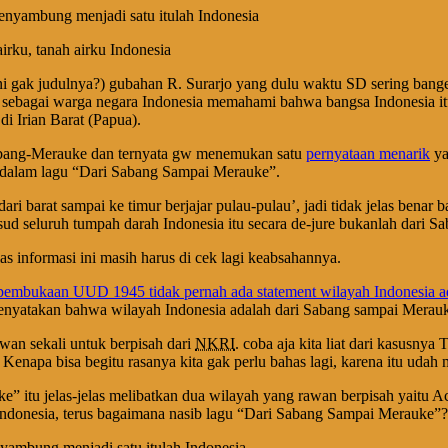
enyambung menjadi satu itulah Indonesia
irku, tanah airku Indonesia
ni gak judulnya?) gubahan R. Surarjo yang dulu waktu SD sering bange
a sebagai warga negara Indonesia memahami bahwa bangsa Indonesia itu
i Irian Barat (Papua).
 Sabang-Merauke dan ternyata gw menemukan satu
pernyataan menarik
ya
dalam lagu “Dari Sabang Sampai Merauke”.
n ‘dari barat sampai ke timur berjajar pulau-pulau’, jadi tidak jelas be
ud seluruh tumpah darah Indonesia itu secara de-jure bukanlah dari 
as informasi ini masih harus di cek lagi keabsahannya.
pembukaan UUD 1945 tidak pernah ada statement wilayah Indonesia a
 menyatakan bahwa wilayah Indonesia adalah dari Sabang sampai Mera
awan sekali untuk berpisah dari
NKRI
. coba aja kita liat dari kasusny
napa bisa begitu rasanya kita gak perlu bahas lagi, karena itu udah m
itu jelas-jelas melibatkan dua wilayah yang rawan berpisah yaitu Ace
 Indonesia, terus bagaimana nasib lagu “Dari Sabang Sampai Merauke”? k
nyambung menjadi satu itulah Indonesia