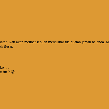
arat. Kau akan melihat sebuah mercusuar tua buatan jaman belanda. Merc
h Besar.
ke...
u itu ? 😛