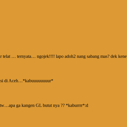
 telat … ternyata… ngojek!!!! lapo adoh2 nang sabang mas? dek kene 
si di Aceh…*kabuuuuuuuur*
btw…apa ga kangen GL butut nya ?? *kaburrrr*:d