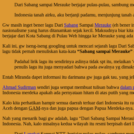
Dari Sabang sampai Merauke berjajar pulau-pulau, sambung m
Indonesia tanah airku, aku berjanji padamu, menjunjung tanah a
Gw masih inget bener lagu Dari
Sabang
Sampai
Merauke
(eh bener i
nasionalisme yang harus ditanamkan sejak kecil. Maksudnya biar kit
berjajar dari Kota Sabang di Pulau Weh hingga ke Merauke yang ada d
Kali ini, gw iseng-iseng googling untuk mencari sejarah lagu Dari
lagu tidak pernah menuliskan kata-kata
“Sabang sampai Merauke”
Padahal lirik lagu itu sendirinya aslinya tidak spt itu, melaika
penulis lagu itu juga menyadari bahwa pada awalnya yg dimaks
Entah Miranda dapet informasi itu darimana gw juga gak tau, yang jel
Ahmad Sudirman
sendiri juga sempat membuat tulisan bahwa
dalam 
Indonesia merdeka apakah ada pernyataan hitam di atas putih yang
Kalo kita perhatikan hampir semua daerah terluar dari Indonesia itu r
Aceh dengan
GAM
-nya dan juga papua dengan Papua Merdeka-nya. Ke
Nah yang menarik bagi gw adalah, lagu “Dari Sabang Sampai Merauke” 
Indonesia. Nah, kalo misalnya kedua wilayah itu resmi berpisah dari
Dari
Langkat
Sampai
NTT
, berjajar pulau-pulau, sambung me