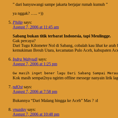
” dari banyuwangi sampe jakarta berjajar rumah kumuh ”
ya nggak? ….. =))
Philip
says:
August 7, 2006 at 11:45 am
Sabang bukan titik terbarat Indonesia, tapi Meulingge.
Gak percaya?
Dari Tugu Kilometer Nol di Sabang, cobalah kau lihat ke arah b
kemukiman Breuh Utara, kecamatan Pulo Aceh, kabupaten Ace
Indra Wahyudi
says:
August 7, 2006 at 1:25 pm
Gw masih inget bener lagu Dari Sabang Sampai Merau
Kok masih sempat2nya ngirim offline messege nanyain lirik lag
ndOst
says:
August 7, 2006 at 7:58 pm
Bukannya “Dari Malang hingga ke Aceh” Mas ? :d
vnuzday
says:
August 7, 2006 at 10:48 pm