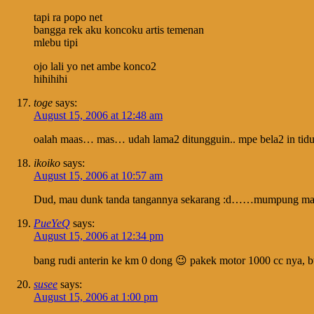
tapi ra popo net
bangga rek aku koncoku artis temenan
mlebu tipi
ojo lali yo net ambe konco2
hihihihi
toge
says:
August 15, 2006 at 12:48 am
oalah maas… mas… udah lama2 ditungguin.. mpe bela2 in tidur
ikoiko
says:
August 15, 2006 at 10:57 am
Dud, mau dunk tanda tangannya sekarang :d……mumpung ma
PueYeQ
says:
August 15, 2006 at 12:34 pm
bang rudi anterin ke km 0 dong 😉 pakek motor 1000 cc nya, 
susee
says:
August 15, 2006 at 1:00 pm