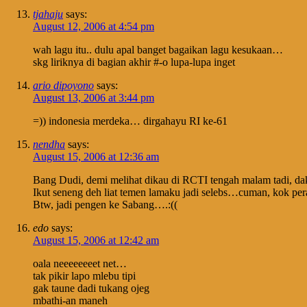
tjahaju
says:
August 12, 2006 at 4:54 pm
wah lagu itu.. dulu apal banget bagaikan lagu kesukaan…
skg liriknya di bagian akhir #-o lupa-lupa inget
ario dipoyono
says:
August 13, 2006 at 3:44 pm
=)) indonesia merdeka… dirgahayu RI ke-61
nendha
says:
August 15, 2006 at 12:36 am
Bang Dudi, demi melihat dikau di RCTI tengah malam tadi, da
Ikut seneng deh liat temen lamaku jadi selebs…cuman, kok per
Btw, jadi pengen ke Sabang….:((
edo
says:
August 15, 2006 at 12:42 am
oala neeeeeeeet net…
tak pikir lapo mlebu tipi
gak taune dadi tukang ojeg
mbathi-an maneh