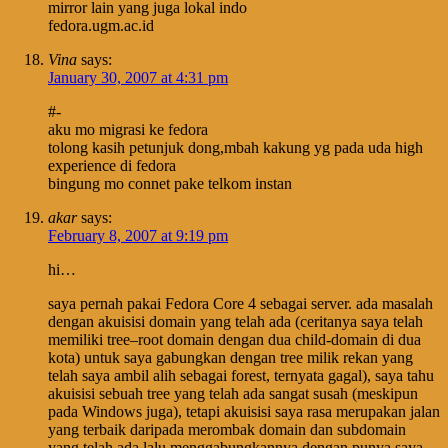
mirror lain yang juga lokal indo
fedora.ugm.ac.id
Vina
says:
January 30, 2007 at 4:31 pm
#-
aku mo migrasi ke fedora
tolong kasih petunjuk dong,mbah kakung yg pada uda high
experience di fedora
bingung mo connet pake telkom instan
akar
says:
February 8, 2007 at 9:19 pm
hi…
saya pernah pakai Fedora Core 4 sebagai server. ada masalah
dengan akuisisi domain yang telah ada (ceritanya saya telah
memiliki tree–root domain dengan dua child-domain di dua
kota) untuk saya gabungkan dengan tree milik rekan yang
telah saya ambil alih sebagai forest, ternyata gagal), saya tahu
akuisisi sebuah tree yang telah ada sangat susah (meskipun
pada Windows juga), tetapi akuisisi saya rasa merupakan jalan
yang terbaik daripada merombak domain dan subdomain
yang telah ada lalu menggabungkannya dengan punya saya.