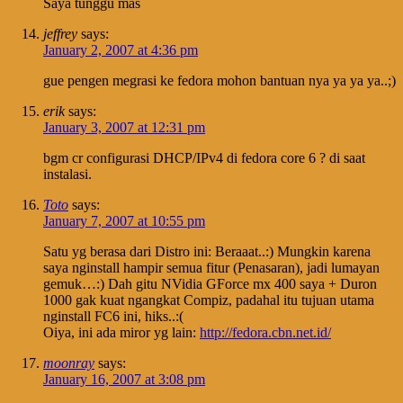
Saya tunggu mas
jeffrey
says:
January 2, 2007 at 4:36 pm
gue pengen megrasi ke fedora mohon bantuan nya ya ya ya..;)
erik
says:
January 3, 2007 at 12:31 pm
bgm cr configurasi DHCP/IPv4 di fedora core 6 ? di saat
instalasi.
Toto
says:
January 7, 2007 at 10:55 pm
Satu yg berasa dari Distro ini: Beraaat..:) Mungkin karena
saya nginstall hampir semua fitur (Penasaran), jadi lumayan
gemuk…:) Dah gitu NVidia GForce mx 400 saya + Duron
1000 gak kuat ngangkat Compiz, padahal itu tujuan utama
nginstall FC6 ini, hiks..:(
Oiya, ini ada miror yg lain:
http://fedora.cbn.net.id/
moonray
says:
January 16, 2007 at 3:08 pm