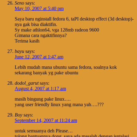
Seno
says:
May 10, 2007 at 5:40 pm
Saya baru nginstall fedora 6, taPI desktop effect (3d desktop)-
nya gak bisa diaktifin.
Sy make athlon64, vga 128mb radeon 9600
Gimana cara ngaktifinnya?
Terima kasih
bayu
says:
June 12, 2007 at 1:47 am
Lebih mudah mana ubuntu sama fedora, soalnya kok
sekarang banyak yg pake ubuntu
dodol_garut
says:
August 4, 2007 at 1:17 am
masih bingung pake linux….
yang user friendly linux yang mana yah….???
Boy
says:
September 14, 2007 at 11:24 am
untuk semuanya deh Please…
tolong bantuannya dong, saya ada masalah dengan isntalasi