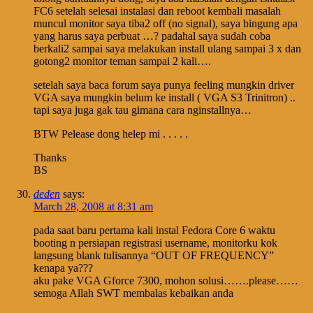
FC6 setelah selesai instalasi dan reboot kembali masalah
muncul monitor saya tiba2 off (no signal), saya bingung apa
yang harus saya perbuat …? padahal saya sudah coba
berkali2 sampai saya melakukan install ulang sampai 3 x dan
gotong2 monitor teman sampai 2 kali….
setelah saya baca forum saya punya feeling mungkin driver
VGA saya mungkin belum ke install ( VGA S3 Trinitron) ..
tapi saya juga gak tau gimana cara nginstallnya…
BTW Pelease dong helep mi . . . . .
Thanks
BS
deden
says:
March 28, 2008 at 8:31 am
pada saat baru pertama kali instal Fedora Core 6 waktu
booting n persiapan registrasi username, monitorku kok
langsung blank tulisannya “OUT OF FREQUENCY”
kenapa ya???
aku pake VGA Gforce 7300, mohon solusi…….please……
semoga Allah SWT membalas kebaikan anda