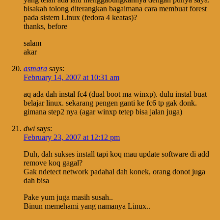
bisakah tolong diterangkan bagaimana cara membuat forest
pada sistem Linux (fedora 4 keatas)?
thanks, before
salam
akar
asmara
says:
February 14, 2007 at 10:31 am
aq ada dah instal fc4 (dual boot ma winxp). dulu instal buat
belajar linux. sekarang pengen ganti ke fc6 tp gak donk.
gimana step2 nya (agar winxp tetep bisa jalan juga)
dwi
says:
February 23, 2007 at 12:12 pm
Duh, dah sukses install tapi koq mau update software di add
remove koq gagal?
Gak ndetect network padahal dah konek, orang donot juga
dah bisa
Pake yum juga masih susah..
Binun memehami yang namanya Linux..