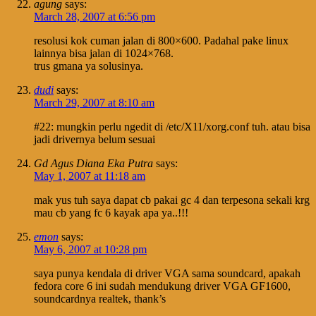
agung
says:
March 28, 2007 at 6:56 pm
resolusi kok cuman jalan di 800×600. Padahal pake linux
lainnya bisa jalan di 1024×768.
trus gmana ya solusinya.
dudi
says:
March 29, 2007 at 8:10 am
#22: mungkin perlu ngedit di /etc/X11/xorg.conf tuh. atau bisa
jadi drivernya belum sesuai
Gd Agus Diana Eka Putra
says:
May 1, 2007 at 11:18 am
mak yus tuh saya dapat cb pakai gc 4 dan terpesona sekali krg
mau cb yang fc 6 kayak apa ya..!!!
emon
says:
May 6, 2007 at 10:28 pm
saya punya kendala di driver VGA sama soundcard, apakah
fedora core 6 ini sudah mendukung driver VGA GF1600,
soundcardnya realtek, thank’s