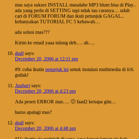
mas saya sukses INSTALL masalahe MP3 blum bisa di Play..
ada yang perlu di SETTING tapi ndak tau caranya… udah
cari di FORUM FORUM dan ikuti petunjuk GAGAL..
kebanyakan TUTORIAL FC 5 kebawah…
ada solusi mas???
Kirim ke email yaaa tulung deh…. ah….
dudi
says:
December 20, 2006 at 12:11 pm
#9: coba ikutin
petunjuk ini
untuk instalasi multimedia di fc6.
gutlak!
Jauhari
says:
December 20, 2006 at 4:23 pm
Ada pesen ERROR mas…. 🙁 faad2 kenapa gitu…
harus apalagi mas?
dudi
says:
December 20, 2006 at 4:48 pm
#11: ikutin aja perintah di sana, saya lancar-lancar aja kok.