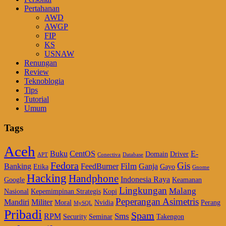
Pertahanan
AWD
AWGP
FIP
KS
USNAW
Renungan
Review
Teknoblogia
Tips
Tutorial
Umum
Tags
Aceh
Buku
CentOS
E-
Domain
Driver
APT
Conectiva
Database
Fedora
Gis
Film
Banking
FeedBurner
Ganja
Etika
Gayo
Gnome
Hacking
Handphone
Indonesia Raya
Google
Keamanan
Lingkungan
Malang
Nasional
Kepemimpinan Strategis
Kopi
Peperangan Asimetris
Mandiri
Militer
Moral
Nvidia
Perang
MySQL
Pribadi
Spam
Sms
RPM
Security
Seminar
Takengon