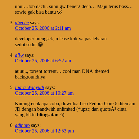
uhui…tob dach.. suhu gw bener2 dech… Maju terus boss…
sowie gak bisa bantu 🙁
dheche
says:
October 25, 2006 at 2:11 am
developer brengsek, release kok ya pas lebaran
sedot sedot 😀
all-x
says:
October 25, 2006 at 6:52 am
auuu,,, torrent-torrent….cool man DNA-themed
backgroundnya.
Indra Wahyudi
says:
October 25, 2006 at 10:27 am
Kurang enak apa coba, download iso Fedora Core 6 ditemani
JD
dengan bandwith unlimited (*upzt) dan quoteÂ² cinta
yang bikin
blingsatan
:))
adinoto
says:
October 25, 2006 at 12:53 pm