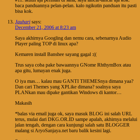
baca panduannya pelan-pelan. kalo ngikutin panduan itu pasti
bisa kok.
Jauhari
says:
December 21, 2006 at 8:23 am
Saya akhirnya Googling dan nemu cara, sebenarnya Audio
Player paling TOP di linux apa?
Kemaren install Banshee sayang gagal :((
Trus saya coba pake bawaannya GNome RhthymBox atau
apa gitu, lumayan enak juga.
O iya mas… kalau mau GANTI THEMESnya dimana yaa?
Dan cari Themes yang XPLike dimana? soalnya saya
PLANkan mau dipake gantikan Windows di kantor…
Makasih
*balas via email juga ok, saya masuk BLOG ini salah URL
terus, mulai dari DKG.OR.ID sampe apalah, akhirnya melalui
jalan tengah, dengan cara kunjungi salah satu BLOGGER
malang si AryoSanjaya.net baru balik kesini lagi.