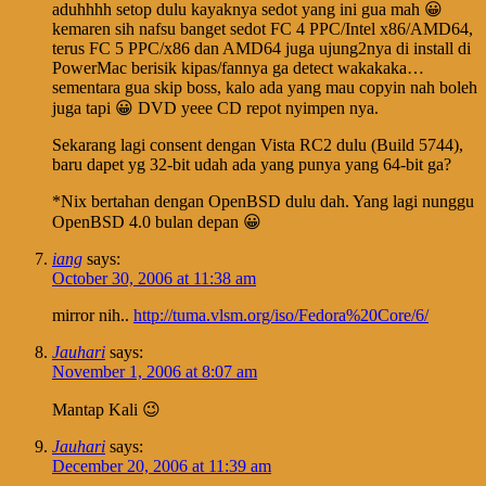
aduhhhh setop dulu kayaknya sedot yang ini gua mah 😀
kemaren sih nafsu banget sedot FC 4 PPC/Intel x86/AMD64,
terus FC 5 PPC/x86 dan AMD64 juga ujung2nya di install di
PowerMac berisik kipas/fannya ga detect wakakaka…
sementara gua skip boss, kalo ada yang mau copyin nah boleh
juga tapi 😀 DVD yeee CD repot nyimpen nya.
Sekarang lagi consent dengan Vista RC2 dulu (Build 5744),
baru dapet yg 32-bit udah ada yang punya yang 64-bit ga?
*Nix bertahan dengan OpenBSD dulu dah. Yang lagi nunggu
OpenBSD 4.0 bulan depan 😀
iang
says:
October 30, 2006 at 11:38 am
mirror nih..
http://tuma.vlsm.org/iso/Fedora%20Core/6/
Jauhari
says:
November 1, 2006 at 8:07 am
Mantap Kali 😉
Jauhari
says:
December 20, 2006 at 11:39 am