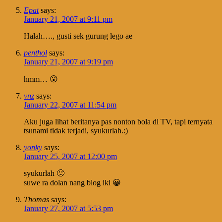
Epat
says:
January 21, 2007 at 9:11 pm
Halah…., gusti sek gurung lego ae
penthol
says:
January 21, 2007 at 9:19 pm
hmm… 😮
vnz
says:
January 22, 2007 at 11:54 pm
Aku juga lihat beritanya pas nonton bola di TV, tapi ternyata
tsunami tidak terjadi, syukurlah.:)
yonky
says:
January 25, 2007 at 12:00 pm
syukurlah 🙂
suwe ra dolan nang blog iki 😀
Thomas
says:
January 27, 2007 at 5:53 pm