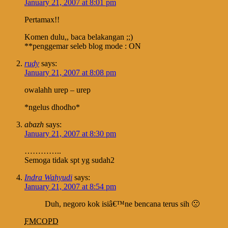
January 21, 2007 at 8:01 pm
Pertamax!!
Komen dulu,, baca belakangan ;;)
**penggemar seleb blog mode : ON
rudy
says:
January 21, 2007 at 8:08 pm
owalahh urep – urep
*ngelus dhodho*
abazh
says:
January 21, 2007 at 8:30 pm
…………..
Semoga tidak spt yg sudah2
Indra Wahyudi
says:
January 21, 2007 at 8:54 pm
Duh, negoro kok isiâ€™ne bencana terus sih 🙁
FMCOPD