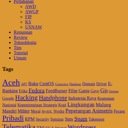
Pertahanan
AWD
AWGP
FIP
KS
USNAW
Renungan
Review
Teknoblogia
Tips
Tutorial
Umum
Tags
Aceh
Buku
CentOS
E-
Domain
Driver
APT
Conectiva
Database
Fedora
Gis
Film
Banking
FeedBurner
Ganja
Etika
Gayo
Gnome
Hacking
Handphone
Indonesia Raya
Google
Keamanan
Lingkungan
Malang
Nasional
Kepemimpinan Strategis
Kopi
Peperangan Asimetris
Mandiri
Militer
Moral
Nvidia
Perang
MySQL
Pribadi
Spam
Sms
RPM
Security
Seminar
Takengon
Telematika
Wordpress
TNI