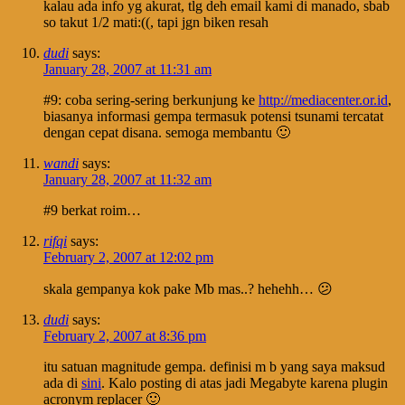
kalau ada info yg akurat, tlg deh email kami di manado, sbab
so takut 1/2 mati:((, tapi jgn biken resah
dudi
says:
January 28, 2007 at 11:31 am
#9: coba sering-sering berkunjung ke
http://mediacenter.or.id
,
biasanya informasi gempa termasuk potensi tsunami tercatat
dengan cepat disana. semoga membantu 🙂
wandi
says:
January 28, 2007 at 11:32 am
#9 berkat roim…
rifqi
says:
February 2, 2007 at 12:02 pm
skala gempanya kok pake Mb mas..? hehehh… 😕
dudi
says:
February 2, 2007 at 8:36 pm
itu satuan magnitude gempa. definisi m b yang saya maksud
ada di
sini
. Kalo posting di atas jadi Megabyte karena plugin
acronym replacer 🙂