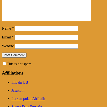
Name
*
Email
*
Website
This is not spam
Affiliations
Impala UB
Jasakom
Perkumpulan AirPutih
Sentra Data Persada