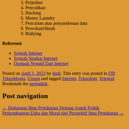
Perjudian
Penculikan
Hacking
Money Laundry
Pencurian atau penyanderaan data
Provokasi/fitnah
Bullying
Referensi:
Sejarah Internet
Sejarah Singkat Internet
Dampak Negatif Dari Internet
Posted on
April 3, 2023
by
dudi
. This entry was posted in
FIP
,
Teknoblogia
,
Umum
and tagged
Internet
,
Teknologi
,
Telegraf
.
Bookmark the
permalink
.
Post navigation
←
Hubungan Ilmu Pertahanan Dengan Aspek Politik
Perkembangan Etika dan Moral dari Perspektif Ilmu Pertahanan
→