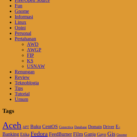
Free/Open Source
Fun
Gnome
Informasi
Linux
Opini
Personal
Pertahanan
AWD
AWGP
FIP
KS
USNAW
Renungan
Review
Teknoblogia
Tips
Tutorial
Umum
Tags
Aceh
Buku
CentOS
E-
Domain
Driver
APT
Conectiva
Database
Fedora
Gis
Film
Banking
FeedBurner
Ganja
Etika
Gayo
Gnome