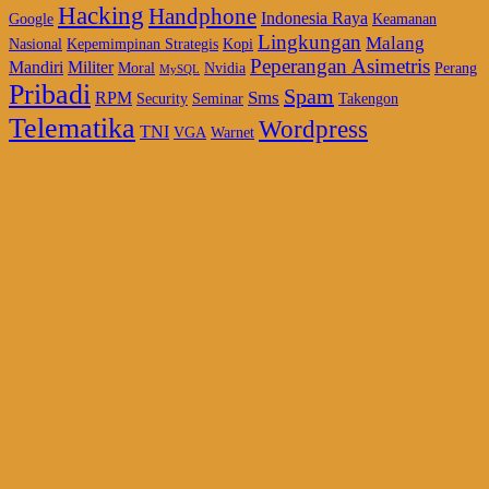
Hacking
Handphone
Indonesia Raya
Google
Keamanan
Lingkungan
Malang
Nasional
Kepemimpinan Strategis
Kopi
Peperangan Asimetris
Mandiri
Militer
Moral
Nvidia
Perang
MySQL
Pribadi
Spam
Sms
RPM
Security
Seminar
Takengon
Telematika
Wordpress
TNI
VGA
Warnet