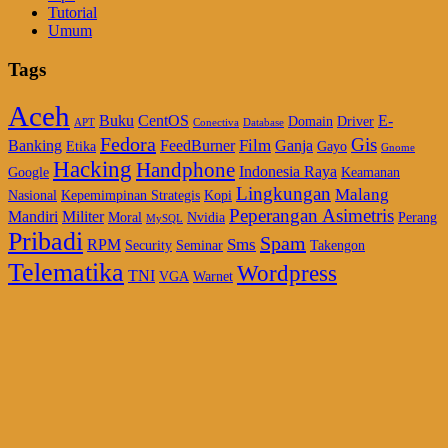
Tutorial
Umum
Tags
Aceh
Buku
CentOS
E-
Domain
Driver
APT
Conectiva
Database
Fedora
Gis
Film
Banking
FeedBurner
Ganja
Etika
Gayo
Gnome
Hacking
Handphone
Indonesia Raya
Google
Keamanan
Lingkungan
Malang
Nasional
Kepemimpinan Strategis
Kopi
Peperangan Asimetris
Mandiri
Militer
Moral
Nvidia
Perang
MySQL
Pribadi
Spam
Sms
RPM
Security
Seminar
Takengon
Telematika
Wordpress
TNI
VGA
Warnet