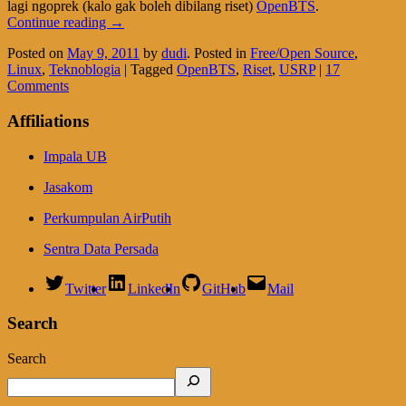
lagi ngoprek (kalo gak boleh dibilang riset)
OpenBTS
.
Continue reading
→
Posted on
May 9, 2011
by
dudi
.
Posted in
Free/Open Source
,
Linux
,
Teknoblogia
|
Tagged
OpenBTS
,
Riset
,
USRP
|
17
Comments
Affiliations
Impala UB
Jasakom
Perkumpulan AirPutih
Sentra Data Persada
Twitter
LinkedIn
GitHub
Mail
Search
Search