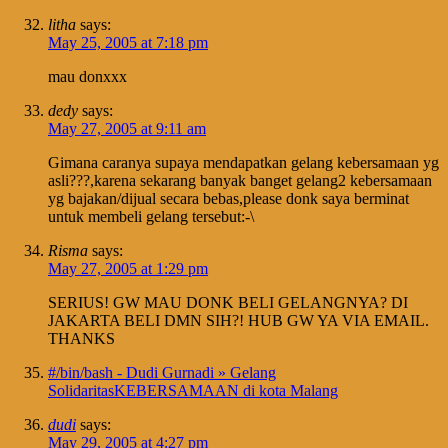
litha
says:
May 25, 2005 at 7:18 pm
mau donxxx
dedy
says:
May 27, 2005 at 9:11 am
Gimana caranya supaya mendapatkan gelang kebersamaan yg
asli???,karena sekarang banyak banget gelang2 kebersamaan
yg bajakan/dijual secara bebas,please donk saya berminat
untuk membeli gelang tersebut:-\
Risma
says:
May 27, 2005 at 1:29 pm
SERIUS! GW MAU DONK BELI GELANGNYA? DI
JAKARTA BELI DMN SIH?! HUB GW YA VIA EMAIL.
THANKS
#/bin/bash - Dudi Gurnadi » Gelang
SolidaritasKEBERSAMAAN di kota Malang
dudi
says:
May 29, 2005 at 4:27 pm