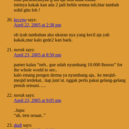
istrinya kakak kan ada 2 jadi beliin semua tuh,biar tambah
solid gitu loh !
keceng
says:
April 22, 2005 at 2:38 pm
oh iyah tambahan aku ukuran nya yang kecil aja yah
kakak,ntar kalo gede2 kan baek.
norak
says:
April 23, 2005 at 8:50 pm
pamer kalau “neh.. gue udah nyumbang 10.000 lhoooo” for
the whole world to see..
kalo emang pengen derma ya nyumbang aja.. ke mesjid-
mesjid terdekat.. tiap jum’at. nggak perlu pakai gelang-gelang
penuh sensasi…..
norak
says:
April 23, 2005 at 9:05 pm
..lupa:
“ah, tren sesaat..”
dudi
says: