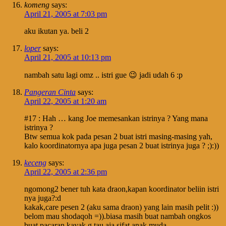
komeng
says:
April 21, 2005 at 7:03 pm
aku ikutan ya. beli 2
loper
says:
April 21, 2005 at 10:13 pm
nambah satu lagi omz .. istri gue 😉 jadi udah 6 :p
Pangeran Cinta
says:
April 22, 2005 at 1:20 am
#17 : Hah … kang Joe memesankan istrinya ? Yang mana
istrinya ?
Btw semua kok pada pesan 2 buat istri masing-masing yah,
kalo koordinatornya apa juga pesan 2 buat istrinya juga ? ;):))
keceng
says:
April 22, 2005 at 2:36 pm
ngomong2 bener tuh kata draon,kapan koordinator beliin istri
nya juga?:d
kakak,care pesen 2 (aku sama draon) yang lain masih pelit :))
belom mau shodaqoh =)).biasa masih buat nambah ongkos
buat pacaran,kayak g tau aja sifat anak muda.