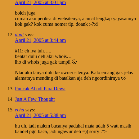
April 21, 2005 at 3:01 pm
boleh juga.
cuman aku periksa di websitenya, alamat lengkap yayasannya
kok gak? kok cuma nomer tlp. doank :-?:d
dudi
says:
April 21, 2005 at 3:44 pm
#11: eh iya tuh…..
bentar dulu deh aku whois…
lho di whois juga gak tampil 🙁
Ntar aku tanya dulu ke owner sitenya. Kalo emang gak jelas
alamatnya mending di batalkan aja deh ngoordinirnya 🙁
Puncak Abadi Para Dewa
Just A Few Thought
echa
says:
April 21, 2005 at 5:38 pm
hu uh, tadi malem bacanya padahal mata udah 5 watt masih
bandel pgn baca, jadi ngawur deh =)) sorry :”>