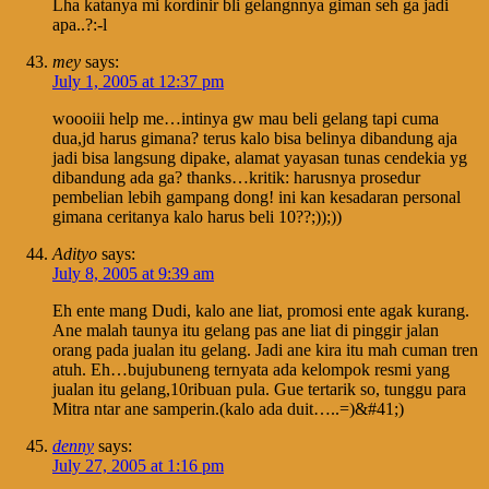
Lha katanya mi kordinir bli gelangnnya giman seh ga jadi
apa..?:-l
mey
says:
July 1, 2005 at 12:37 pm
woooiii help me…intinya gw mau beli gelang tapi cuma
dua,jd harus gimana? terus kalo bisa belinya dibandung aja
jadi bisa langsung dipake, alamat yayasan tunas cendekia yg
dibandung ada ga? thanks…kritik: harusnya prosedur
pembelian lebih gampang dong! ini kan kesadaran personal
gimana ceritanya kalo harus beli 10??;));))
Adityo
says:
July 8, 2005 at 9:39 am
Eh ente mang Dudi, kalo ane liat, promosi ente agak kurang.
Ane malah taunya itu gelang pas ane liat di pinggir jalan
orang pada jualan itu gelang. Jadi ane kira itu mah cuman tren
atuh. Eh…bujubuneng ternyata ada kelompok resmi yang
jualan itu gelang,10ribuan pula. Gue tertarik so, tunggu para
Mitra ntar ane samperin.(kalo ada duit…..=)&#41;)
denny
says:
July 27, 2005 at 1:16 pm