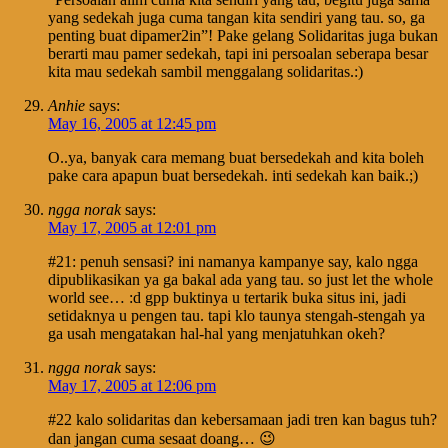
yang sedekah juga cuma tangan kita sendiri yang tau. so, ga
penting buat dipamer2in”! Pake gelang Solidaritas juga bukan
berarti mau pamer sedekah, tapi ini persoalan seberapa besar
kita mau sedekah sambil menggalang solidaritas.:)
Anhie
says:
May 16, 2005 at 12:45 pm
O..ya, banyak cara memang buat bersedekah and kita boleh
pake cara apapun buat bersedekah. inti sedekah kan baik.;)
ngga norak
says:
May 17, 2005 at 12:01 pm
#21: penuh sensasi? ini namanya kampanye say, kalo ngga
dipublikasikan ya ga bakal ada yang tau. so just let the whole
world see… :d gpp buktinya u tertarik buka situs ini, jadi
setidaknya u pengen tau. tapi klo taunya stengah-stengah ya
ga usah mengatakan hal-hal yang menjatuhkan okeh?
ngga norak
says:
May 17, 2005 at 12:06 pm
#22 kalo solidaritas dan kebersamaan jadi tren kan bagus tuh?
dan jangan cuma sesaat doang… 😉