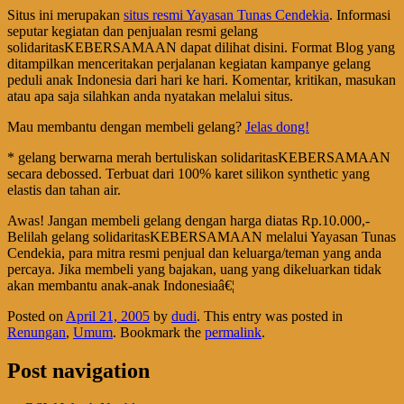
Situs ini merupakan
situs resmi Yayasan Tunas Cendekia
. Informasi
seputar kegiatan dan penjualan resmi gelang
solidaritasKEBERSAMAAN dapat dilihat disini. Format Blog yang
ditampilkan menceritakan perjalanan kegiatan kampanye gelang
peduli anak Indonesia dari hari ke hari. Komentar, kritikan, masukan
atau apa saja silahkan anda nyatakan melalui situs.
Mau membantu dengan membeli gelang?
Jelas dong!
* gelang berwarna merah bertuliskan solidaritasKEBERSAMAAN
secara debossed. Terbuat dari 100% karet silikon synthetic yang
elastis dan tahan air.
Awas! Jangan membeli gelang dengan harga diatas Rp.10.000,-
Belilah gelang solidaritasKEBERSAMAAN melalui Yayasan Tunas
Cendekia, para mitra resmi penjual dan keluarga/teman yang anda
percaya. Jika membeli yang bajakan, uang yang dikeluarkan tidak
akan membantu anak-anak Indonesiaâ€¦
Posted on
April 21, 2005
by
dudi
. This entry was posted in
Renungan
,
Umum
. Bookmark the
permalink
.
Post navigation