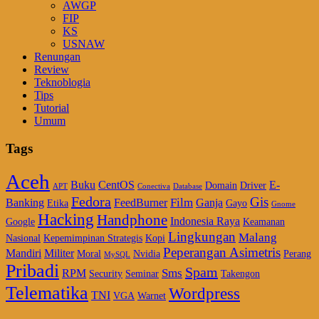
AWGP
FIP
KS
USNAW
Renungan
Review
Teknoblogia
Tips
Tutorial
Umum
Tags
Aceh
Buku
CentOS
E-
Domain
Driver
APT
Conectiva
Database
Fedora
Gis
Film
Banking
FeedBurner
Ganja
Etika
Gayo
Gnome
Hacking
Handphone
Indonesia Raya
Google
Keamanan
Lingkungan
Malang
Nasional
Kepemimpinan Strategis
Kopi
Peperangan Asimetris
Mandiri
Militer
Moral
Nvidia
Perang
MySQL
Pribadi
Spam
Sms
RPM
Security
Seminar
Takengon
Telematika
Wordpress
TNI
VGA
Warnet