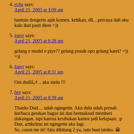
echa
says:
April 21, 2005 at 3:09 am
bantuin dengerin ajah komen, kritikan, dll…percaya dah aku
kalo ikut pasti diem =))
loper
says:
April 21, 2005 at 8:28 am
gelang e model e piye?? gelang prusik opo gelang karet? =))
=))
loper
says:
April 21, 2005 at 8:31 am
Om dudiâ„¢ .. aku melu !!!
bee
says:
April 21, 2005 at 8:39 am
Thanks Dud… udah ngingetin. Aku dulu udah pernah
liat/baca gerakan bagus ini dan bermaksud memberi
dukungan, tapi karena kesibukan kantor jadi kelupaan. :p
Dan, artikelmu ini ngingetin aku lagi.
So, count me in! Aku dihitung 2 ya, satu buat istriku. 😀