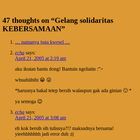
47 thoughts on “
Gelang solidaritas
KEBERSAMAAN
”
.... namanya juga kwesel ....
echa
says:
April 21, 2005 at 2:19 am
aku ikutan bantu dong! Bantuin ngeliatin :”>
whuahiihihi 😀 😛
*harusnya bakal tetep bersih walaupun gak ada ginian 🙂 *
ya semoga 😉
echa
says:
April 21, 2005 at 3:08 am
eh kok bersih sih tulisnya?!? maksudnya bersama!
yieehhhhhhh jadi error duh :((