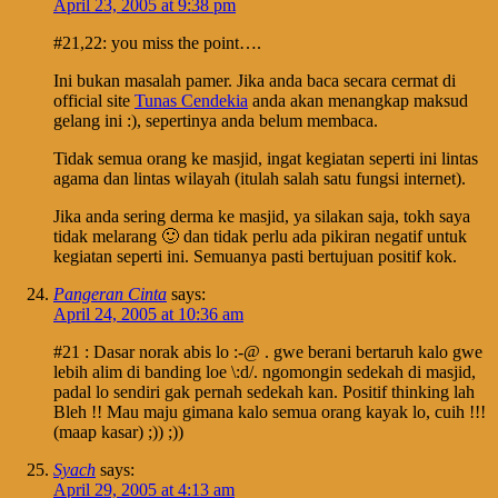
April 23, 2005 at 9:38 pm
#21,22: you miss the point….
Ini bukan masalah pamer. Jika anda baca secara cermat di
official site
Tunas Cendekia
anda akan menangkap maksud
gelang ini :), sepertinya anda belum membaca.
Tidak semua orang ke masjid, ingat kegiatan seperti ini lintas
agama dan lintas wilayah (itulah salah satu fungsi internet).
Jika anda sering derma ke masjid, ya silakan saja, tokh saya
tidak melarang 🙂 dan tidak perlu ada pikiran negatif untuk
kegiatan seperti ini. Semuanya pasti bertujuan positif kok.
Pangeran Cinta
says:
April 24, 2005 at 10:36 am
#21 : Dasar norak abis lo :-@ . gwe berani bertaruh kalo gwe
lebih alim di banding loe \:d/. ngomongin sedekah di masjid,
padal lo sendiri gak pernah sedekah kan. Positif thinking lah
Bleh !! Mau maju gimana kalo semua orang kayak lo, cuih !!!
(maap kasar) ;)) ;))
Syach
says:
April 29, 2005 at 4:13 am