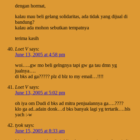
dengan hormat,
kalau mau beli gelang solidaritas, ada tidak yang dijual di
bandung?
kalau ada mohon sebutkan tempatnya
terima kasih
Loet V
says:
June 13, 2005 at 4:58 pm
woi…..gw mo beli gelngnya tapi gw ga tau dmn yg
jualnya….
di bks ad ga????? plz d blz to my email…!!!!
Loet V
says:
June 13, 2005 at 5:02 pm
oh iya om Dudi d bks ad mitra penjualannya ga….????
klo ga ad..adain donk…d bks banyak lagi yg tertarik….bls
yach :-w
tyok
says:
June 15, 2005 at 8:33 am