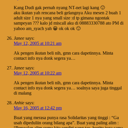
Kang Dudi gak pernah nyang NT-net lagi kang 🙂
aku ikutan yah rencana beli gelangnya Aku mesen 2 buah 1
adult size 1 nya yang small size :d tp gimana ngontak
sampeyan ??? kalo jd miscall aku di 08883330788 ato PM di
yahoo am_syach yah 😀 ok ok ok 🙂
Janee
says:
May 12, 2005 at 10:21 am
Ak pengen ikutan beli nih, gmn cara dapetinnya. Minta
contact info nya donk segera ya…
Janee
says:
May 12, 2005 at 10:22 am
Ak pengen ikutan beli nih, gmn cara dapetinnya. Minta
contact info nya donk segera ya… soalnya saya juga tinggal
di malang
Anhie
says:
May 16, 2005 at 12:42 pm
Buat yang merasa punya rasa Solidaritas yang tinggi : “Ga
usah dipeduliin orang bilang apa”. Buat yang paling alim :
“Persoalan alim cuma kita sendiri yang tau, begitu juga sama