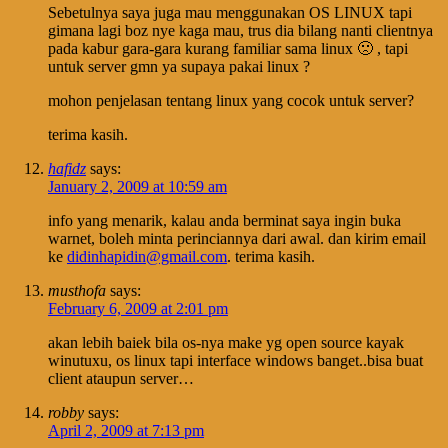
Sebetulnya saya juga mau menggunakan OS LINUX tapi
gimana lagi boz nye kaga mau, trus dia bilang nanti clientnya
pada kabur gara-gara kurang familiar sama linux 🙁 , tapi
untuk server gmn ya supaya pakai linux ?
mohon penjelasan tentang linux yang cocok untuk server?
terima kasih.
hafidz
says:
January 2, 2009 at 10:59 am
info yang menarik, kalau anda berminat saya ingin buka
warnet, boleh minta perinciannya dari awal. dan kirim email
ke
didinhapidin@gmail.com
. terima kasih.
musthofa
says:
February 6, 2009 at 2:01 pm
akan lebih baiek bila os-nya make yg open source kayak
winutuxu, os linux tapi interface windows banget..bisa buat
client ataupun server…
robby
says:
April 2, 2009 at 7:13 pm