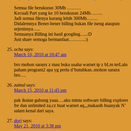
Semua file berukuran 30Mb ………
Kecuali Part yang ke 10 berukuran 24Mb……..
Jadi semua filenya kurang lebih 300Mb…….
Didalemnya Bener-bener billing bukan file iseng ataupun
sejenisnya…..
Semuanya Billing ini hasil googling…..:D
Just share semoga bermanfaat………..:)
ocha
says:
March 10, 2010 at 10:47 am
bro mohon saranx z mau buka usaha warnet tp z bLm terLalu
paham program2 apa yg perlu d’butuhkan..mohon saranx
bro….
zainal
says:
March 15, 2010 at 11:45 pm
pak ikutan gabung yaaa….aku minta software billing explorer
fre dan unlimited za,cz buat warnet aq,,,makasih buanyak N’
salam kenal dari saya.
dori
says:
May 21, 2010 at 3:38 pm