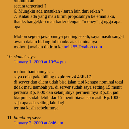
dibutuhkan
secara terperinci ?
6. Mungkin ada masukan / saran lain dari rekan ?
7. Kalau ada yang mau kirim proposalnya ke email aku,
thanks banget,klo mau barter dengan “money” jg ngga apa-
apa
Mohon segera jawabannya penting sekali, saya masih sangat
awam dalam bidang ini thanks atas bantuanya
mohon jawaban dikirim ke
nolik55@yahoo.com
slamet
says:
January 1, 2009 at 10:54 pm
mohon bantuannya…..
saya coba pake billing explorer v4.43R-17.
di server dan client udah bisa jalan,tapi kenapa nominal total
tidak mau nambah ya, di server sudah saya setting 15 menit
pertama Rp.1000 dan selanjutnya permenitnya Rp.35, jadi
biarpun sudah lebih dari15 menit biaya tsb masih Rp.1000
saja.apa ada setting lain lagi.
terima kasih sebelumnya.
bambang
says:
January 2, 2009 at 8:46 am