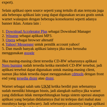
expert).
Selain aplikasi open source seperti yang tertulis di atas ternyata juga
ada beberapa aplikasi lain yang dapat digunakan secara gratis untuk
warnet walaupun dengan beberapa konsekuensi seperti adanya
banner iklan. Antara lain :
1.
Download Accelerator Plus
sebagai Download Manager
2.
Winamp
sebagai aplikasi MP3.
3.
Opera
sebagai browser altenatif
4.
Yahoo! Messenger
untuk pemilik account yahoo!
5. Dan masih banyak aplikasi lainnya jika mau berusaha
menggunakan
google
Jika masing-masing client tersedia CD-RW seharusnya aplikasi
Nero burning
sudah tersedia ketika membeli CD-RW tersebut, jadi
aplikasi tersebut dapat digunakan untuk masing-masing client,
namun jika tidak tersedia dapat menggunakan
cdrtools
dengan front
end yang
tersedia disini
atau
disini
.
Warnet sebagai salah satu
UKM
ketika berdiri pun sebenarnya
sudah memiliki hitungan bisnis, jadi alangkah naifnya jika warnet
yang didirikan tidak memperhitungkan harga sistem operasi ataupun
aplikasi yang berjalan didalamnya (hal ini terlepas dari mahal atau
murahnya harga software). Jadi sebenarnya alasannya harga aplikasi