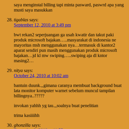
saya menginstal billing tapi minta pasward, paswrd apa yang
musti saya masukkan
tigablas
says:
September 12, 2010 at 3:49 pm
bwt rekan2 seperjuangan ga usah kwatir dan takut paki
produk microsoft bajakan…..masyarakat di indonesia ne
mayoritas msh menggunakan nya…termasuk di kantor2
aparat sendiri pun masih menggunakan produk microsoft
bajakan…jd kl mw swiping…..swiping aja dl kntor
masing2…
nitya
says:
October 24, 2010 at 10:02 am
bantuin duunk.,,gimana caranya membuat background buat
lata monitor komputer warnet sebelum muncul tampilan
billingnya..?????
invokan yahhh yg tau.,,soalnya buat penelitian
trima kasiiiihh
ghonzilla
says: