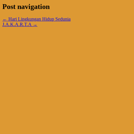
Post navigation
←
Hari Lingkungan Hidup Sedunia
J.A.K.A.R.T.A
→