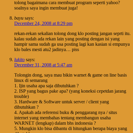
tolong bagaimana cara membuat program seperti yahoo?
soalnya saya ingin membuat juga!
bayu
says:
December 24, 2008 at 8:29 pm
rekan-rekan sekalian tolong dong klo posting jangan seprti itu.
kalau sudah ada rekan lain yang posting dengan isi yang
hampir sama sudah ga usa posting lagi kan kasian si empunya
klo bales mesti atu2 jadinya… piss
lukito
says:
December 31, 2008 at 5:47 am
Tolongin dong, saya mau bikin warnet & game on line basis
linux di semarang
1. Ijin usaha apa saja dibutuhkan ?
2. ISP yang bagus pake apa? (yang koneksi cepetdan jarang
trouble)
3. Hardware & Software untuk server / client yang
dibutuhkan ?
4. Apakah ada referensi buku & penggarang nya / situs
internet yang membahas tentang membangun usaha
WARNET (lengkap) dalam bhs indonesia ?
5. Mungkin klo bisa dibantu di hitungkan berapa biaya yang