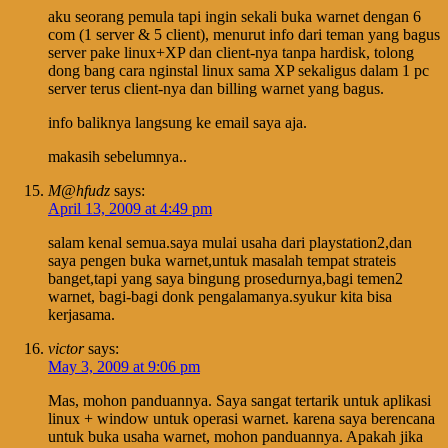
aku seorang pemula tapi ingin sekali buka warnet dengan 6
com (1 server & 5 client), menurut info dari teman yang bagus
server pake linux+XP dan client-nya tanpa hardisk, tolong
dong bang cara nginstal linux sama XP sekaligus dalam 1 pc
server terus client-nya dan billing warnet yang bagus.
info baliknya langsung ke email saya aja.
makasih sebelumnya..
M@hfudz
says:
April 13, 2009 at 4:49 pm
salam kenal semua.saya mulai usaha dari playstation2,dan
saya pengen buka warnet,untuk masalah tempat strateis
banget,tapi yang saya bingung prosedurnya,bagi temen2
warnet, bagi-bagi donk pengalamanya.syukur kita bisa
kerjasama.
victor
says:
May 3, 2009 at 9:06 pm
Mas, mohon panduannya. Saya sangat tertarik untuk aplikasi
linux + window untuk operasi warnet. karena saya berencana
untuk buka usaha warnet, mohon panduannya. Apakah jika