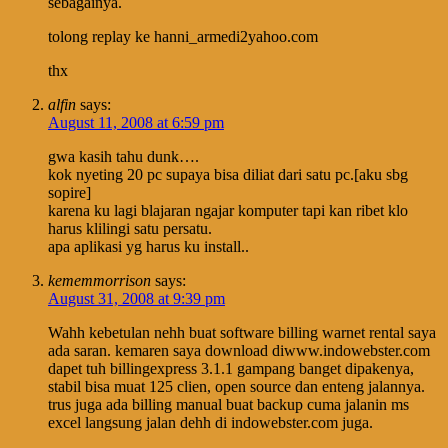
sebagainya.
tolong replay ke hanni_armedi2yahoo.com
thx
alfin
says:
August 11, 2008 at 6:59 pm
gwa kasih tahu dunk….
kok nyeting 20 pc supaya bisa diliat dari satu pc.[aku sbg
sopire]
karena ku lagi blajaran ngajar komputer tapi kan ribet klo
harus klilingi satu persatu.
apa aplikasi yg harus ku install..
kememmorrison
says:
August 31, 2008 at 9:39 pm
Wahh kebetulan nehh buat software billing warnet rental saya
ada saran. kemaren saya download diwww.indowebster.com
dapet tuh billingexpress 3.1.1 gampang banget dipakenya,
stabil bisa muat 125 clien, open source dan enteng jalannya.
trus juga ada billing manual buat backup cuma jalanin ms
excel langsung jalan dehh di indowebster.com juga.