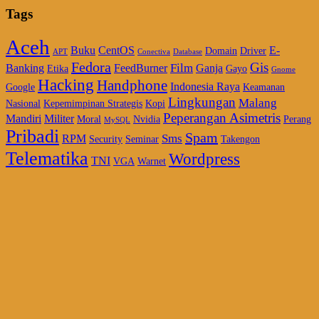
Tags
Aceh
Buku
CentOS
E-
Domain
Driver
APT
Conectiva
Database
Fedora
Gis
Film
Banking
FeedBurner
Ganja
Etika
Gayo
Gnome
Hacking
Handphone
Indonesia Raya
Google
Keamanan
Lingkungan
Malang
Nasional
Kepemimpinan Strategis
Kopi
Peperangan Asimetris
Mandiri
Militer
Moral
Nvidia
Perang
MySQL
Pribadi
Spam
Sms
RPM
Security
Seminar
Takengon
Telematika
Wordpress
TNI
VGA
Warnet