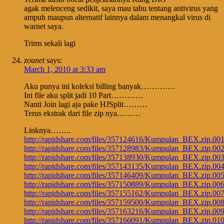
agak melenceng sedikit, saya mau tahu tentang antivirus yang
ampuh maupun alternatif lainnya dalam menangkal virus di
warnet saya.
Trims sekali lagi
zounet
says:
March 1, 2010 at 3:33 am
Aku punya ini koleksi billing banyak………….
Ini file aku split jadi 10 Part…………
Nanti Join lagi aja pake HJSplit………
Terus ekstrak dari file zip nya………
Linknya……..
http://rapidshare.com/files/357124616/Kumpulan_BEX.zip.00
http://rapidshare.com/files/357128983/Kumpulan_BEX.zip.00
http://rapidshare.com/files/357138930/Kumpulan_BEX.zip.00
http://rapidshare.com/files/357143135/Kumpulan_BEX.zip.00
http://rapidshare.com/files/357146409/Kumpulan_BEX.zip.00
http://rapidshare.com/files/357150889/Kumpulan_BEX.zip.00
http://rapidshare.com/files/357155162/Kumpulan_BEX.zip.00
http://rapidshare.com/files/357159500/Kumpulan_BEX.zip.00
http://rapidshare.com/files/357163216/Kumpulan_BEX.zip.00
http://rapidshare.com/files/357166091/Kumpulan_BEX.zip.01