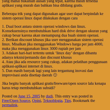
yang mahal bukanlah alasan yang tepat, karena masih tersedia
aplikasi yang murah dan bahkan bisa dibilang gratis.
Beberapa trik yang dapat digunakan agar user dapat berpindah ke
sistem operasi linux dapat dilakukan dengan cara
1. Dual boot antara sistem operasi windows dan linux.
Konsekuensinya membutuhkan hard disk drive dengan ukuran yang
cukup besar karena akan menampung dua buah sistem operasi.
2. Berikan discount khusus jika user menggunakan sistem operasi
linux. Misalkan jika menggunakan Windows harga per jam 4000,
maka jika menggunakan linux 3000 rupiah per jam
3. Adakan hari-hari tertentu untuk ‘linux day’ dengan dibantu
adanya teknisi/pemandu dan discount khusus
4. Atau jika ada resource yang cukup, adakan pelatihan penggunaan
aplikasi-aplikasi internet di linux.
5. Dan masih banyak lagi yang lain tergantung inovasi dan
improvisasi anda disetiap daerah 🙂
Jika begitu banyak aplikasi gratis/freeware/open source lalu kenapa
harus tetap membutuhkan subsidi?
Posted on
June 15, 2005
by
dudi
. This entry was posted in
Free/Open Source
,
Opini
,
Teknoblogia
,
Tips
. Bookmark the
permalink
.