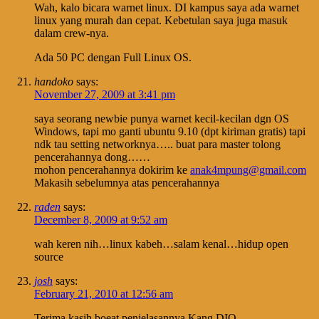
Wah, kalo bicara warnet linux. DI kampus saya ada warnet
linux yang murah dan cepat. Kebetulan saya juga masuk
dalam crew-nya.
Ada 50 PC dengan Full Linux OS.
handoko
says:
November 27, 2009 at 3:41 pm
saya seorang newbie punya warnet kecil-kecilan dgn OS
Windows, tapi mo ganti ubuntu 9.10 (dpt kiriman gratis) tapi
ndk tau setting networknya….. buat para master tolong
pencerahannya dong……
mohon pencerahannya dokirim ke
anak4mpung@gmail.com
Makasih sebelumnya atas pencerahannya
raden
says:
December 8, 2009 at 9:52 am
wah keren nih…linux kabeh…salam kenal…hidup open
source
josh
says:
February 21, 2010 at 12:56 am
Terima kasih boeat penjelasannya Kang DIO