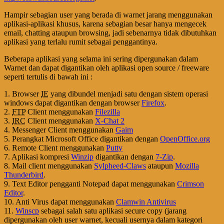
Hampir sebagian user yang berada di warnet jarang menggunakan
aplikasi-aplikasi khusus, karena sebagian besar hanya mengecek
email, chatting ataupun browsing, jadi sebenarnya tidak dibutuhkan
aplikasi yang terlalu rumit sebagai penggantinya.
Beberapa aplikasi yang selama ini sering dipergunakan dalam
Warnet dan dapat digantikan oleh aplikasi open source / freeware
seperti tertulis di bawah ini :
1. Browser
IE
yang dibundel menjadi satu dengan sistem operasi
windows dapat digantikan dengan browser
Firefox
.
2.
FTP
Client menggunakan
Filezilla
3.
IRC
Client menggunakan
X-Chat 2
4. Messenger Client menggunakan
Gaim
5. Perangkat Microsoft Office digantikan dengan
OpenOffice.org
6. Remote Client menggunakan
Putty
7. Aplikasi kompresi
Winzip
digantikan dengan
7-Zip
.
8. Mail client menggunakan
Sylpheed-Claws
ataupun
Mozilla
Thunderbird
.
9. Text Editor pengganti Notepad dapat menggunakan
Crimson
Editor
.
10. Anti Virus dapat menggunakan
Clamwin Antivirus
11.
Winscp
sebagai salah satu aplikasi secure copy (jarang
dipergunakan oleh user warnet, kecuali usernya dalam kategori