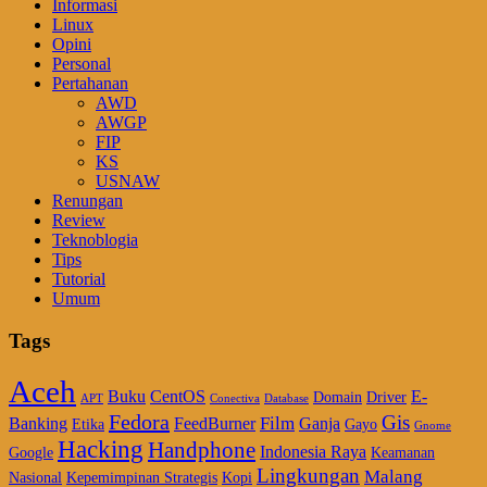
Informasi
Linux
Opini
Personal
Pertahanan
AWD
AWGP
FIP
KS
USNAW
Renungan
Review
Teknoblogia
Tips
Tutorial
Umum
Tags
Aceh
Buku
CentOS
E-
Domain
Driver
APT
Conectiva
Database
Fedora
Gis
Film
Banking
FeedBurner
Ganja
Etika
Gayo
Gnome
Hacking
Handphone
Indonesia Raya
Google
Keamanan
Lingkungan
Malang
Nasional
Kepemimpinan Strategis
Kopi