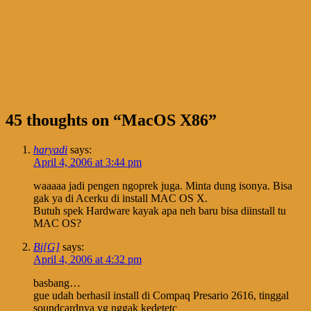
45 thoughts on “
MacOS X86
”
haryadi
says:
April 4, 2006 at 3:44 pm
waaaaa jadi pengen ngoprek juga. Minta dung isonya. Bisa
gak ya di Acerku di install MAC OS X.
Butuh spek Hardware kayak apa neh baru bisa diinstall tu
MAC OS?
Bi[G]
says:
April 4, 2006 at 4:32 pm
basbang…
gue udah berhasil install di Compaq Presario 2616, tinggal
soundcardnya yg nggak kedetetc