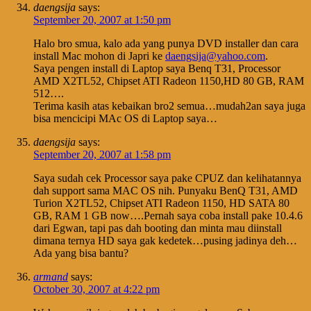
daengsija
says:
September 20, 2007 at 1:50 pm
Halo bro smua, kalo ada yang punya DVD installer dan cara
install Mac mohon di Japri ke
daengsija@yahoo.com
.
Saya pengen install di Laptop saya Benq T31, Processor
AMD X2TL52, Chipset ATI Radeon 1150,HD 80 GB, RAM
512….
Terima kasih atas kebaikan bro2 semua…mudah2an saya juga
bisa mencicipi MAc OS di Laptop saya…
daengsija
says:
September 20, 2007 at 1:58 pm
Saya sudah cek Processor saya pake CPUZ dan kelihatannya
dah support sama MAC OS nih. Punyaku BenQ T31, AMD
Turion X2TL52, Chipset ATI Radeon 1150, HD SATA 80
GB, RAM 1 GB now….Pernah saya coba install pake 10.4.6
dari Egwan, tapi pas dah booting dan minta mau diinstall
dimana ternya HD saya gak kedetek…pusing jadinya deh…
Ada yang bisa bantu?
armand
says:
October 30, 2007 at 4:22 pm