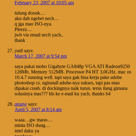
February 23, 2007 at 10:05 am
tulung doonk…
aku dah ngebet nech…
q jga mao ISO-nya.
Pleezz…
jwb via email nech yach..
thank
yadi
says:
March 17, 2007 at 9:54 pm
saya pakai mobo Gigabyte GA848p VGA ATI Radeon9250
128Mb. Memory 512MB. Processor P4 HT 3,0GHz. mac os
10.4.7 running well. tapi saya gak bisa kerja pake adobe
photoshop cs. nginstall adobe-nya sukses, tapi pas mau
dipakai crash. di dockingnya naik turun. terus ilang gimana
solusinya mas??? bls ke e-mail ku yach. thanks b4
anung
says:
April 5, 2007 at 8:14 am
waaa…gw maoo…
minta ISO dung…
imel daku ya