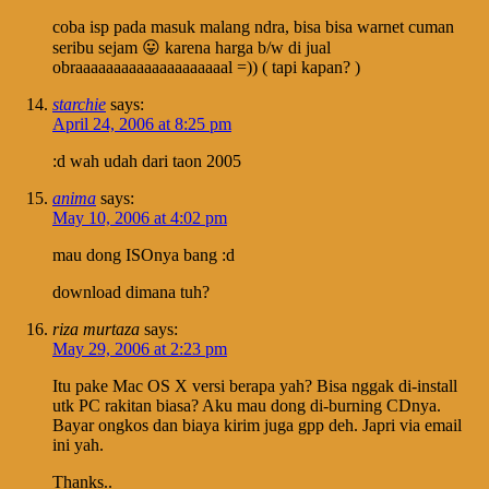
coba isp pada masuk malang ndra, bisa bisa warnet cuman
seribu sejam 😛 karena harga b/w di jual
obraaaaaaaaaaaaaaaaaaaal =)) ( tapi kapan? )
starchie
says:
April 24, 2006 at 8:25 pm
:d wah udah dari taon 2005
anima
says:
May 10, 2006 at 4:02 pm
mau dong ISOnya bang :d
download dimana tuh?
riza murtaza
says:
May 29, 2006 at 2:23 pm
Itu pake Mac OS X versi berapa yah? Bisa nggak di-install
utk PC rakitan biasa? Aku mau dong di-burning CDnya.
Bayar ongkos dan biaya kirim juga gpp deh. Japri via email
ini yah.
Thanks..