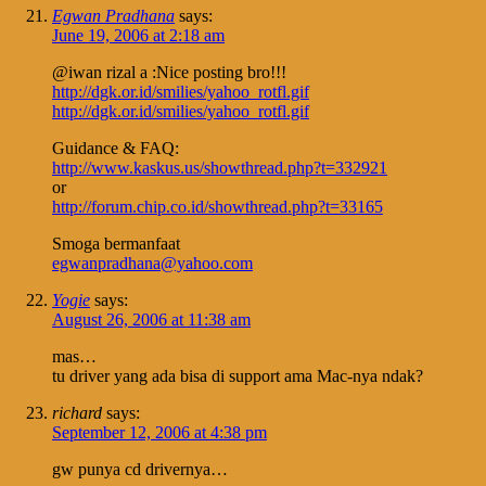
Egwan Pradhana
says:
June 19, 2006 at 2:18 am
@iwan rizal a :Nice posting bro!!!
http://dgk.or.id/smilies/yahoo_rotfl.gif
http://dgk.or.id/smilies/yahoo_rotfl.gif
Guidance & FAQ:
http://www.kaskus.us/showthread.php?t=332921
or
http://forum.chip.co.id/showthread.php?t=33165
Smoga bermanfaat
egwanpradhana@yahoo.com
Yogie
says:
August 26, 2006 at 11:38 am
mas…
tu driver yang ada bisa di support ama Mac-nya ndak?
richard
says:
September 12, 2006 at 4:38 pm
gw punya cd drivernya…