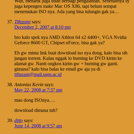
Wah, menarik juga udah berbagi pengalaman. Sebenarnya sy
juga kepengen make Mac OS X86, tapi belum sempat
menemukan ISO nya. Ada yang bisa tulungin gak ya…
Tiftazani
says:
December 2, 2007 at 8:10 pm
bro kalo spek nya AMD Athlon 64 x2 4400+, VGA Nvidia
Geforce 8600 GT, Chipset nForce, bisa gak ya?
Eh gw minta link buat download iso nya dong, kalo bisa sih
jangan torrent. Kalau nggak lo burning ke DVD kirim ke
alamat gw. Nanti ongkos kirim gw + burning gw ganti.
gimana? kalo bisa balas ke email gw aja ya di
tiftazani@mail.ugm.ac.id
Antonius Kevin
says:
May 22, 2008 at 7:37 pm
mau dong ISOnya….
download dimana tuh?
ditto
says:
June 14, 2008 at 9:57 am