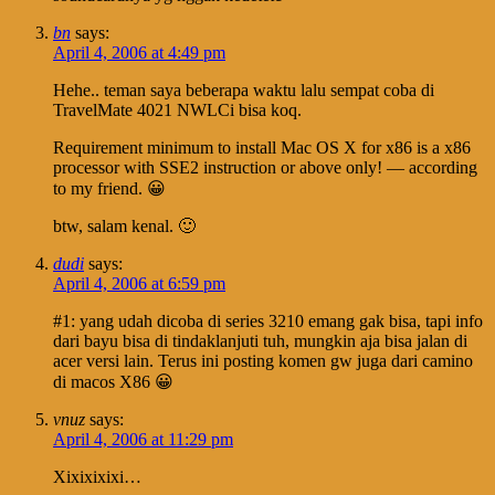
bn
says:
April 4, 2006 at 4:49 pm
Hehe.. teman saya beberapa waktu lalu sempat coba di
TravelMate 4021 NWLCi bisa koq.
Requirement minimum to install Mac OS X for x86 is a x86
processor with SSE2 instruction or above only! — according
to my friend. 😀
btw, salam kenal. 🙂
dudi
says:
April 4, 2006 at 6:59 pm
#1: yang udah dicoba di series 3210 emang gak bisa, tapi info
dari bayu bisa di tindaklanjuti tuh, mungkin aja bisa jalan di
acer versi lain. Terus ini posting komen gw juga dari camino
di macos X86 😀
vnuz
says:
April 4, 2006 at 11:29 pm
Xixixixixi…