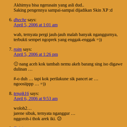
Akhirnya bisa ngerasain yang asli dud..
Saking pengennya sampai-sampai dijadikan Skin XP :d
dheche
says:
April 5, 2006 at 1:01 am
wah, ternyata pergi jauh-jauh malah banyak nganggurnya,
terbukti sempet ngoprek yang enggak-enggak =))
roim
says:
April 5, 2006 at 1:26 pm
🙂 nang aceh kok tambah nemu akeh barang sing iso digawe
dulinan …
#-o duh … tapi kok perilakune sik pancet ae …
ngoosiippp … =))
tengik16
says:
April 6, 2006 at 9:53 am
woloh2…
jarene sibuk, ternyata nganggur …
nggoroh-i thok arek iki. 😕