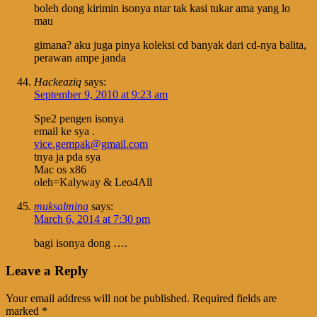
boleh dong kirimin isonya ntar tak kasi tukar ama yang lo
mau
gimana? aku juga pinya koleksi cd banyak dari cd-nya balita,
perawan ampe janda
Hackeaziq
says:
September 9, 2010 at 9:23 am
Spe2 pengen isonya
email ke sya .
vice.gempak@gmail.com
tnya ja pda sya
Mac os x86
oleh=Kalyway & Leo4All
muksalmina
says:
March 6, 2014 at 7:30 pm
bagi isonya dong ….
Leave a Reply
Your email address will not be published.
Required fields are
marked
*