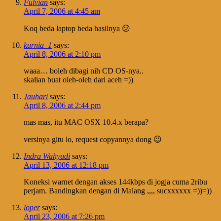
Fulvian
says:
April 7, 2006 at 4:45 am
Koq beda laptop beda hasilnya 😕
kurnia_1
says:
April 8, 2006 at 2:10 pm
waaa… boleh dibagi nih CD OS-nya..
skalian buat oleh-oleh dari aceh =))
Jauhari
says:
April 8, 2006 at 2:44 pm
mas mas, itu MAC OSX 10.4.x berapa?
versinya gitu lo, request copyannya dong 😉
Indra Wahyudi
says:
April 13, 2006 at 12:18 pm
Koneksi warnet dengan akses 144kbps di jogja cuma 2ribu
perjam. Bandingkan dengan di Malang ,,,, sucxxxxxx =))=))
loper
says:
April 23, 2006 at 7:26 pm