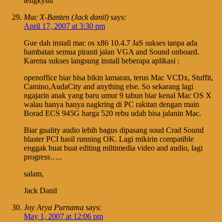
tengkyuu
Mac X-Banten (Jack danil)
says:
April 17, 2007 at 3:30 pm
Gue dah install mac os x86 10.4.7 JaS sukses tanpa ada
hambatan semua piranti jalan VGA and Sound onboard.
Karena sukses langsung install beberapa aplikasi :
openoffice biar bisa bikin lamaran, terus Mac VCDx, Stuffit,
Camino,AudaCity and anything else. So sekarang lagi
ngajarin anak yang baru umur 9 tahun biar kenal Mac OS X
walau hanya hanya nagkring di PC rakitan dengan main
Borad ECS 945G harga 520 rebu udah bisa jalanin Mac.
Biar guality audio lebih bagus dipasang soud Crad Sound
blaster PCI hasil running OK. Lagi mikirin compatible
enggak buat buat editing miltimedia video and audio, lagi
progress…..
salam,
Jack Danil
Joy Arya Purnama
says:
May 1, 2007 at 12:06 pm