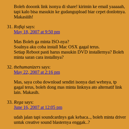
Boleh dooonk link isonya di share! kirimin ke email yaaaaah,
tapi kalo bisa masukin ke gudangupload biar cepet donlotnya.
Makasiiih!
Rofiqi
says:
May 18, 2007 at 9:50 pm
Mas Boleh ga minta ISO-nya?
Soalnya aku coba install Mac OSX gagal terus.
Setiap Reboot pasti harus masukin DVD installernya? Boleh
minta saran cara installnya?
thehumanizers
says:
May 22, 2007 at 2:16 pm
Mas, saya coba download sendiri isonya dari webnya, tp
gagal terus, boleh dong mas minta linknya ato alternatif link
lain. Makasih.
Rega
says:
June 16, 2007 at 12:05 pm
udah jalan tapi soundcardnys gak kebaca.., boleh minta driver
untuk creative sound blasternya enggak..?