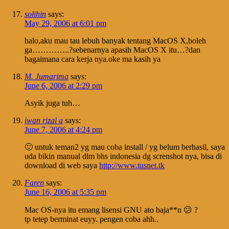
solihin
says:
May 29, 2006 at 6:01 pm
halo,aku mau tau lebuh banyak tentang MacOS X,boleh
ga…………..?sebenarnya apasih MacOS X itu…?dan
bagaimana cara kerja nya.oke ma kasih ya
M. Jumarima
says:
June 6, 2006 at 2:29 pm
Asyik juga tuh…
iwan rizal a
says:
June 7, 2006 at 4:24 pm
🙂 untuk teman2 yg mau coba install / yg belum berhasil, saya
uda bikin manual dlm bhs indonesia dg screnshot nya, bisa di
download di web saya
http://www.tusnet.tk
Faren
says:
June 16, 2006 at 5:35 pm
Mac OS-nya itu emang lisensi GNU ato baja**n 😕 ?
tp tetep berminat euyy. pengen coba ahh..