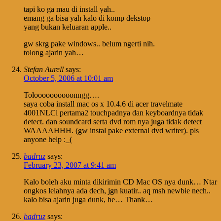
tapi ko ga mau di install yah..
emang ga bisa yah kalo di komp dekstop
yang bukan keluaran apple..
gw skrg pake windows.. belum ngerti nih.
tolong ajarin yah…
Stefan Aurell
says:
October 5, 2006 at 10:01 am
Toloooooooooonngg….
saya coba install mac os x 10.4.6 di acer travelmate
4001NLCi pertama2 touchpadnya dan keyboardnya tidak
detect. dan soundcard serta dvd rom nya juga tidak detect
WAAAAHHH. (gw instal pake external dvd writer). pls
anyone help :_(
badruz
says:
February 23, 2007 at 9:41 am
Kalo boleh aku minta dikirimin CD Mac OS nya dunk… Ntar
ongkos lelahnya ada dech, jgn kuatir.. aq msh newbie nech..
kalo bisa ajarin juga dunk, he… Thank…
badruz
says: