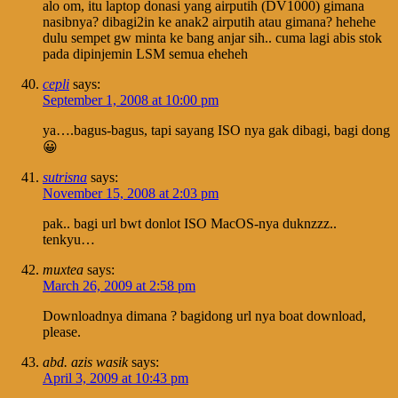
alo om, itu laptop donasi yang airputih (DV1000) gimana
nasibnya? dibagi2in ke anak2 airputih atau gimana? hehehe
dulu sempet gw minta ke bang anjar sih.. cuma lagi abis stok
pada dipinjemin LSM semua eheheh
cepli
says:
September 1, 2008 at 10:00 pm
ya….bagus-bagus, tapi sayang ISO nya gak dibagi, bagi dong
😀
sutrisna
says:
November 15, 2008 at 2:03 pm
pak.. bagi url bwt donlot ISO MacOS-nya duknzzz..
tenkyu…
muxtea
says:
March 26, 2009 at 2:58 pm
Downloadnya dimana ? bagidong url nya boat download,
please.
abd. azis wasik
says:
April 3, 2009 at 10:43 pm