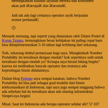
meningkatkan kualitas layanan mereka dan konsumen
akan jadi â€œrajaâ€ dan â€œratuâ€.
Jadi tak ada lagi ceritanya operator asyik berjualan
nomor perdanaâ€¦
🙂
Menarik memang, tapi seperti yang diutarakan oleh Dirjen Postel di
Koran Tempo
, kemungkinan besar kebijakan ini paling cepat baru
bisa diimplementasikan 5-10 tahun lagi terhitung dari sekarang.
Nah, sekarang timbul pertanyaan bagi saya. Mungkinkah Number
Portability ini terealisasi dengan mudah? kok sepertinya sulit untuk
terealisasi dengan mudah ya? Kenapa saya berani bilang begitu?
karena ini melibatkan banyak operator dan tentunya ada
kepentingan bisnis didalamnya.
Dalam blog
Pujiono
saya sempat katakan, bahwa Number
Portability ini bisa jadi sebagai goal terakhir dari bisnis
telekomunikasi di Indonesia, tapi saya juga sempat singgung bahwa
ada sebelum hal itu terealisasi akan ada sharing infrastruktur.
Simpel-nya begini:
Misal. Saat ini Indonesia ada berapa operator selular sih? 5? 10?