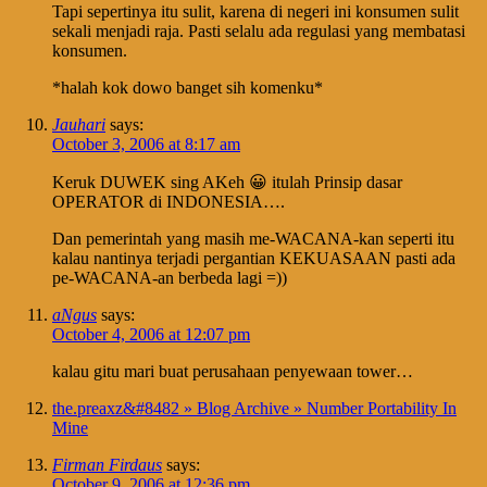
Tapi sepertinya itu sulit, karena di negeri ini konsumen sulit
sekali menjadi raja. Pasti selalu ada regulasi yang membatasi
konsumen.
*halah kok dowo banget sih komenku*
Jauhari
says:
October 3, 2006 at 8:17 am
Keruk DUWEK sing AKeh 😀 itulah Prinsip dasar
OPERATOR di INDONESIA….
Dan pemerintah yang masih me-WACANA-kan seperti itu
kalau nantinya terjadi pergantian KEKUASAAN pasti ada
pe-WACANA-an berbeda lagi =))
aNgus
says:
October 4, 2006 at 12:07 pm
kalau gitu mari buat perusahaan penyewaan tower…
the.preaxz&#8482 » Blog Archive » Number Portability In
Mine
Firman Firdaus
says:
October 9, 2006 at 12:36 pm