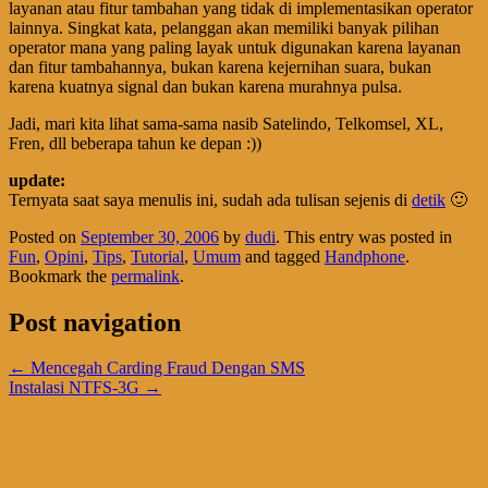
layanan atau fitur tambahan yang tidak di implementasikan operator
lainnya. Singkat kata, pelanggan akan memiliki banyak pilihan
operator mana yang paling layak untuk digunakan karena layanan
dan fitur tambahannya, bukan karena kejernihan suara, bukan
karena kuatnya signal dan bukan karena murahnya pulsa.
Jadi, mari kita lihat sama-sama nasib Satelindo, Telkomsel, XL,
Fren, dll beberapa tahun ke depan :))
update:
Ternyata saat saya menulis ini, sudah ada tulisan sejenis di
detik
🙂
Posted on
September 30, 2006
by
dudi
. This entry was posted in
Fun
,
Opini
,
Tips
,
Tutorial
,
Umum
and tagged
Handphone
.
Bookmark the
permalink
.
Post navigation
←
Mencegah Carding Fraud Dengan SMS
Instalasi NTFS-3G
→