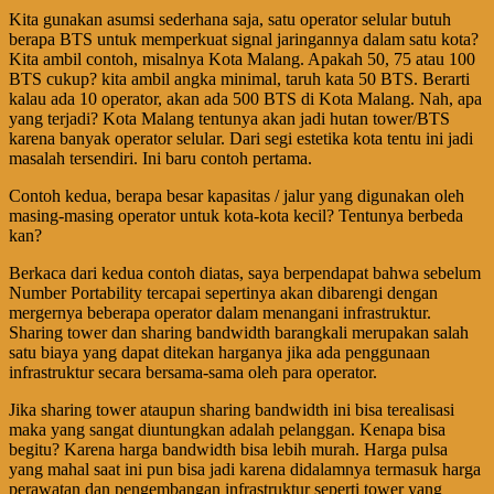
Kita gunakan asumsi sederhana saja, satu operator selular butuh
berapa BTS untuk memperkuat signal jaringannya dalam satu kota?
Kita ambil contoh, misalnya Kota Malang. Apakah 50, 75 atau 100
BTS cukup? kita ambil angka minimal, taruh kata 50 BTS. Berarti
kalau ada 10 operator, akan ada 500 BTS di Kota Malang. Nah, apa
yang terjadi? Kota Malang tentunya akan jadi hutan tower/BTS
karena banyak operator selular. Dari segi estetika kota tentu ini jadi
masalah tersendiri. Ini baru contoh pertama.
Contoh kedua, berapa besar kapasitas / jalur yang digunakan oleh
masing-masing operator untuk kota-kota kecil? Tentunya berbeda
kan?
Berkaca dari kedua contoh diatas, saya berpendapat bahwa sebelum
Number Portability tercapai sepertinya akan dibarengi dengan
mergernya beberapa operator dalam menangani infrastruktur.
Sharing tower dan sharing bandwidth barangkali merupakan salah
satu biaya yang dapat ditekan harganya jika ada penggunaan
infrastruktur secara bersama-sama oleh para operator.
Jika sharing tower ataupun sharing bandwidth ini bisa terealisasi
maka yang sangat diuntungkan adalah pelanggan. Kenapa bisa
begitu? Karena harga bandwidth bisa lebih murah. Harga pulsa
yang mahal saat ini pun bisa jadi karena didalamnya termasuk harga
perawatan dan pengembangan infrastruktur seperti tower yang