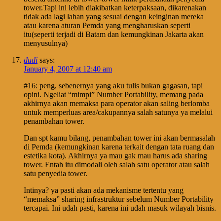
tower.Tapi ini lebih diakibatkan keterpaksaan, dikarenakan
tidak ada lagi lahan yang sesuai dengan keinginan mereka
atau karena aturan Pemda yang mengharuskan seperti
itu(seperti terjadi di Batam dan kemungkinan Jakarta akan
menyusulnya)
dudi
says:
January 4, 2007 at 12:40 am
#16: peng, sebenernya yang aku tulis bukan gagasan, tapi
opini. Ngeliat “mimpi” Number Portability, memang pada
akhirnya akan memaksa para operator akan saling berlomba
untuk memperluas area/cakupannya salah satunya ya melalui
penambahan tower.
Dan spt kamu bilang, penambahan tower ini akan bermasalah
di Pemda (kemungkinan karena terkait dengan tata ruang dan
estetika kota). Akhirnya ya mau gak mau harus ada sharing
tower. Entah itu dimodali oleh salah satu operator atau salah
satu penyedia tower.
Intinya? ya pasti akan ada mekanisme tertentu yang
“memaksa” sharing infrastruktur sebelum Number Portability
tercapai. Ini udah pasti, karena ini udah masuk wilayah bisnis.