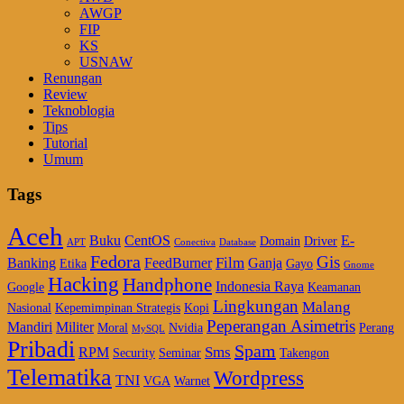
AWGP
FIP
KS
USNAW
Renungan
Review
Teknoblogia
Tips
Tutorial
Umum
Tags
Aceh
Buku
CentOS
E-
Domain
Driver
APT
Conectiva
Database
Fedora
Gis
Film
Banking
FeedBurner
Ganja
Etika
Gayo
Gnome
Hacking
Handphone
Indonesia Raya
Google
Keamanan
Lingkungan
Malang
Nasional
Kepemimpinan Strategis
Kopi
Peperangan Asimetris
Mandiri
Militer
Moral
Nvidia
Perang
MySQL
Pribadi
Spam
Sms
RPM
Security
Seminar
Takengon
Telematika
Wordpress
TNI
VGA
Warnet