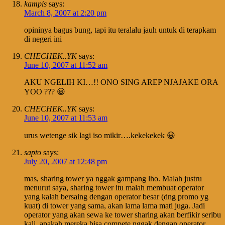
kampis
says:
March 8, 2007 at 2:20 pm
opininya bagus bung, tapi itu teralalu jauh untuk di terapkam
di negeri ini
CHECHEK..YK
says:
June 10, 2007 at 11:52 am
AKU NGELIH KI…!! ONO SING AREP NJAJAKE ORA
YOO ??? 😀
CHECHEK..YK
says:
June 10, 2007 at 11:53 am
urus wetenge sik lagi iso mikir….kekekekek 😀
sapto
says:
July 20, 2007 at 12:48 pm
mas, sharing tower ya nggak gampang lho. Malah justru
menurut saya, sharing tower itu malah membuat operator
yang kalah bersaing dengan operator besar (dng promo yg
kuat) di tower yang sama, akan lama lama mati juga. Jadi
operator yang akan sewa ke tower sharing akan berfikir seribu
kali, apakah mereka bisa compete nggak dengan operator