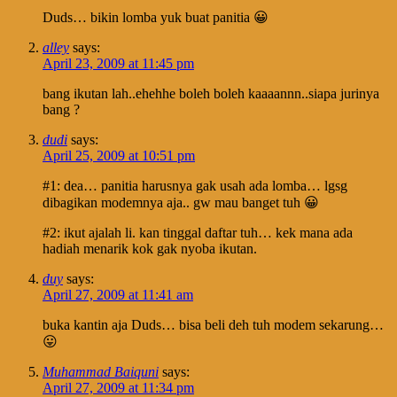
Duds… bikin lomba yuk buat panitia 😀
alley
says:
April 23, 2009 at 11:45 pm
bang ikutan lah..ehehhe boleh boleh kaaaannn..siapa jurinya
bang ?
dudi
says:
April 25, 2009 at 10:51 pm
#1: dea… panitia harusnya gak usah ada lomba… lgsg
dibagikan modemnya aja.. gw mau banget tuh 😀
#2: ikut ajalah li. kan tinggal daftar tuh… kek mana ada
hadiah menarik kok gak nyoba ikutan.
duy
says:
April 27, 2009 at 11:41 am
buka kantin aja Duds… bisa beli deh tuh modem sekarung…
😛
Muhammad Baiquni
says:
April 27, 2009 at 11:34 pm