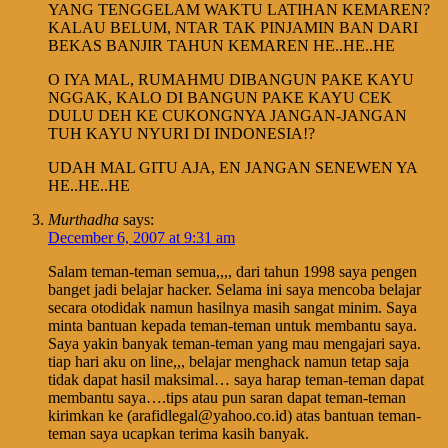
YANG TENGGELAM WAKTU LATIHAN KEMAREN?
KALAU BELUM, NTAR TAK PINJAMIN BAN DARI
BEKAS BANJIR TAHUN KEMAREN HE..HE..HE
O IYA MAL, RUMAHMU DIBANGUN PAKE KAYU
NGGAK, KALO DI BANGUN PAKE KAYU CEK
DULU DEH KE CUKONGNYA JANGAN-JANGAN
TUH KAYU NYURI DI INDONESIA!?
UDAH MAL GITU AJA, EN JANGAN SENEWEN YA
HE..HE..HE
Murthadha
says:
December 6, 2007 at 9:31 am
Salam teman-teman semua,,,, dari tahun 1998 saya pengen
banget jadi belajar hacker. Selama ini saya mencoba belajar
secara otodidak namun hasilnya masih sangat minim. Saya
minta bantuan kepada teman-teman untuk membantu saya.
Saya yakin banyak teman-teman yang mau mengajari saya.
tiap hari aku on line,,, belajar menghack namun tetap saja
tidak dapat hasil maksimal… saya harap teman-teman dapat
membantu saya….tips atau pun saran dapat teman-teman
kirimkan ke (arafidlegal@yahoo.co.id) atas bantuan teman-
teman saya ucapkan terima kasih banyak.