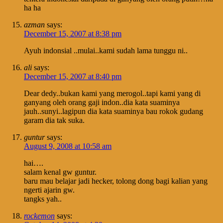
ha ha
azman
says:
December 15, 2007 at 8:38 pm
Ayuh indonsial ..mulai..kami sudah lama tunggu ni..
ali
says:
December 15, 2007 at 8:40 pm
Dear dedy..bukan kami yang merogol..tapi kami yang di
ganyang oleh orang gaji indon..dia kata suaminya
jauh..sunyi..lagipun dia kata suaminya bau rokok gudang
garam dia tak suka.
guntur
says:
August 9, 2008 at 10:58 am
hai….
salam kenal gw guntur.
baru mau belajar jadi hecker, tolong dong bagi kalian yang
ngerti ajarin gw.
tangks yah..
rockemon
says: