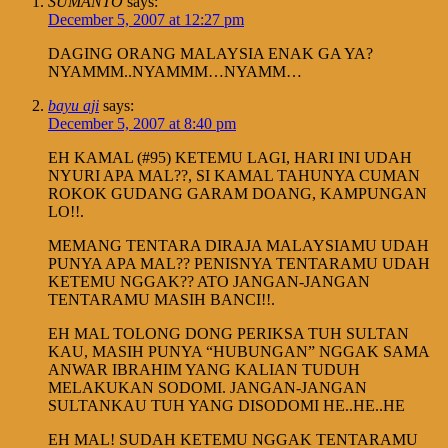
SUMANTO
says:
December 5, 2007 at 12:27 pm
DAGING ORANG MALAYSIA ENAK GA YA?
NYAMMM..NYAMMM…NYAMM…
bayu aji
says:
December 5, 2007 at 8:40 pm
EH KAMAL (#95) KETEMU LAGI, HARI INI UDAH
NYURI APA MAL??, SI KAMAL TAHUNYA CUMAN
ROKOK GUDANG GARAM DOANG, KAMPUNGAN
LO!!.
MEMANG TENTARA DIRAJA MALAYSIAMU UDAH
PUNYA APA MAL?? PENISNYA TENTARAMU UDAH
KETEMU NGGAK?? ATO JANGAN-JANGAN
TENTARAMU MASIH BANCI!!.
EH MAL TOLONG DONG PERIKSA TUH SULTAN
KAU, MASIH PUNYA “HUBUNGAN” NGGAK SAMA
ANWAR IBRAHIM YANG KALIAN TUDUH
MELAKUKAN SODOMI. JANGAN-JANGAN
SULTANKAU TUH YANG DISODOMI HE..HE..HE
EH MAL! SUDAH KETEMU NGGAK TENTARAMU