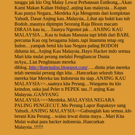
tunggu jak klo Org Malay Lewat Perbatasan Entikong,..Akan
Kami Makan Kalian Hidup2..anjing kau malaysia…Kapan
Kau punya Negara,..Merdeka Aja Mengemis dari komplotan
Yahudi, Dasar Anjing kau..Malaysia,..Lihat aja bukti kau tuh
Bodoh..maunya dipimpin Seorang Raja Bloon macam
DIRAJA kau tu,…Taunya Ngentot jak…ANJING KAU
MALAYSIA…Kau tu bukan Manusia tapi lebih dari BABI,
percuma Kau org beragama Islam..tapi Imammu tetap org
Indon…yampak betul klo kau Negara paling BODOH
didunia ini,..Anjing Kau Malaysia..Hayo Hacker indo semua
Mari kita mulai perang melalui Penghancur Dunia
mAya,..Liat Penghinaan mereka
diblog..
http://ihateindon.blogspot.com/
…..disitu jelas mereka
telah memulai perang dgn kita…Hancurkan seluruh Situs
mereka biar Mereka tau Indonesia itu siap..ANJING KAU
MALAYSIA>>..saatnya kita Perang…Wargamu itu klo
keindon, suka jual Peler n PEPEK tau..!! anjing Kau
Malaysia..GANYANG
MALAYSIA>>>Merdeka..MALAYSIA NEGARA
PALING PENGECUT..Mo Perang Lapor Bapaknye sang
Yahudi..ANJING MALAYSIA>>Gabunglah kau semua..klo
berani Kita Perang…walau lewat dunia maya…Mari Kita
Mulai wahai para hacker indonesia..Hancurkan
Malaysia..!!!!!!