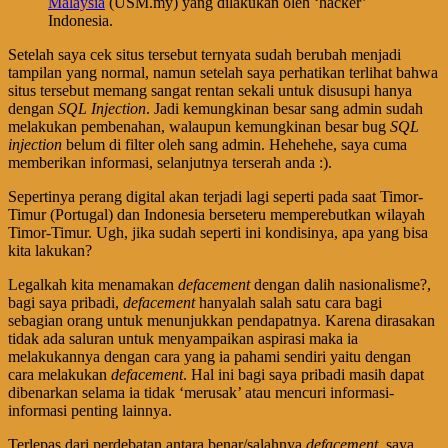
Malaysia
(USM.my) yang dilakukan oleh ‘hacker’
Indonesia.
Setelah saya cek situs tersebut ternyata sudah berubah menjadi
tampilan yang normal, namun setelah saya perhatikan terlihat bahwa
situs tersebut memang sangat rentan sekali untuk disusupi hanya
dengan
SQL Injection
. Jadi kemungkinan besar sang admin sudah
melakukan pembenahan, walaupun kemungkinan besar bug
SQL
injection
belum di filter oleh sang admin. Hehehehe, saya cuma
memberikan informasi, selanjutnya terserah anda :).
Sepertinya perang digital akan terjadi lagi seperti pada saat Timor-
Timur (Portugal) dan Indonesia berseteru memperebutkan wilayah
Timor-Timur. Ugh, jika sudah seperti ini kondisinya, apa yang bisa
kita lakukan?
Legalkah kita menamakan
defacement
dengan dalih nasionalisme?,
bagi saya pribadi,
defacement
hanyalah salah satu cara bagi
sebagian orang untuk menunjukkan pendapatnya. Karena dirasakan
tidak ada saluran untuk menyampaikan aspirasi maka ia
melakukannya dengan cara yang ia pahami sendiri yaitu dengan
cara melakukan
defacement
. Hal ini bagi saya pribadi masih dapat
dibenarkan selama ia tidak ‘merusak’ atau mencuri informasi-
informasi penting lainnya.
Terlepas dari perdebatan antara benar/salahnya
defacement
, saya