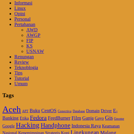
Informasi
Linux
Opini
Personal
Pertahanan
AWD
AWGP
FIP
KS
USNAW
Renungan
Review
Teknoblogia
Tips
Tutorial
Umum
Tags
Aceh
Buku
CentOS
E-
Domain
Driver
APT
Conectiva
Database
Fedora
Gis
Film
Banking
FeedBurner
Ganja
Etika
Gayo
Gnome
Hacking
Handphone
Indonesia Raya
Google
Keamanan
Lingkungan
Malang
Nasional
Kepemimpinan Strategis
Kopi