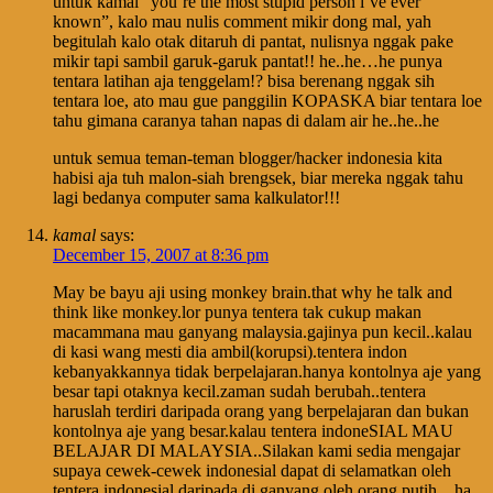
untuk kamal “you’re the most stupid person i’ve ever
known”, kalo mau nulis comment mikir dong mal, yah
begitulah kalo otak ditaruh di pantat, nulisnya nggak pake
mikir tapi sambil garuk-garuk pantat!! he..he…he punya
tentara latihan aja tenggelam!? bisa berenang nggak sih
tentara loe, ato mau gue panggilin KOPASKA biar tentara loe
tahu gimana caranya tahan napas di dalam air he..he..he
untuk semua teman-teman blogger/hacker indonesia kita
habisi aja tuh malon-siah brengsek, biar mereka nggak tahu
lagi bedanya computer sama kalkulator!!!
kamal
says:
December 15, 2007 at 8:36 pm
May be bayu aji using monkey brain.that why he talk and
think like monkey.lor punya tentera tak cukup makan
macammana mau ganyang malaysia.gajinya pun kecil..kalau
di kasi wang mesti dia ambil(korupsi).tentera indon
kebanyakkannya tidak berpelajaran.hanya kontolnya aje yang
besar tapi otaknya kecil.zaman sudah berubah..tentera
haruslah terdiri daripada orang yang berpelajaran dan bukan
kontolnya aje yang besar.kalau tentera indoneSIAL MAU
BELAJAR DI MALAYSIA..Silakan kami sedia mengajar
supaya cewek-cewek indonesial dapat di selamatkan oleh
tentera indonesial daripada di ganyang oleh orang putih…ha