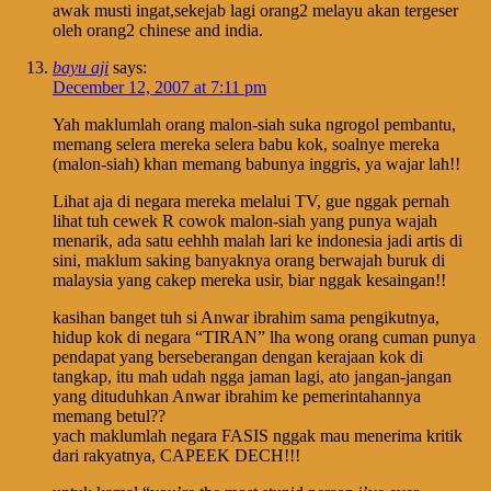
awak musti ingat,sekejab lagi orang2 melayu akan tergeser
oleh orang2 chinese and india.
bayu aji
says:
December 12, 2007 at 7:11 pm
Yah maklumlah orang malon-siah suka ngrogol pembantu,
memang selera mereka selera babu kok, soalnye mereka
(malon-siah) khan memang babunya inggris, ya wajar lah!!
Lihat aja di negara mereka melalui TV, gue nggak pernah
lihat tuh cewek R cowok malon-siah yang punya wajah
menarik, ada satu eehhh malah lari ke indonesia jadi artis di
sini, maklum saking banyaknya orang berwajah buruk di
malaysia yang cakep mereka usir, biar nggak kesaingan!!
kasihan banget tuh si Anwar ibrahim sama pengikutnya,
hidup kok di negara “TIRAN” lha wong orang cuman punya
pendapat yang berseberangan dengan kerajaan kok di
tangkap, itu mah udah ngga jaman lagi, ato jangan-jangan
yang dituduhkan Anwar ibrahim ke pemerintahannya
memang betul??
yach maklumlah negara FASIS nggak mau menerima kritik
dari rakyatnya, CAPEEK DECH!!!