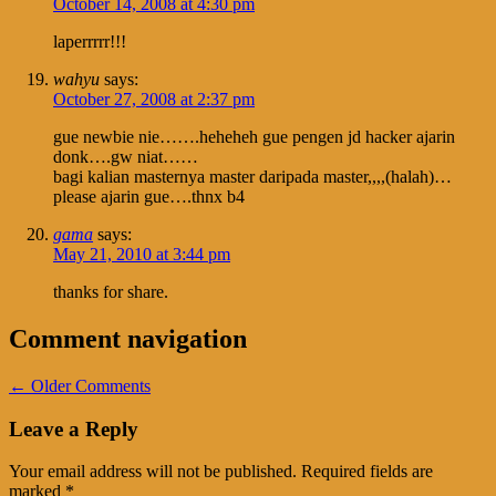
October 14, 2008 at 4:30 pm
laperrrrr!!!
wahyu
says:
October 27, 2008 at 2:37 pm
gue newbie nie…….heheheh gue pengen jd hacker ajarin
donk….gw niat……
bagi kalian masternya master daripada master,,,,(halah)…
please ajarin gue….thnx b4
gama
says:
May 21, 2010 at 3:44 pm
thanks for share.
Comment navigation
← Older Comments
Leave a Reply
Your email address will not be published.
Required fields are
marked
*