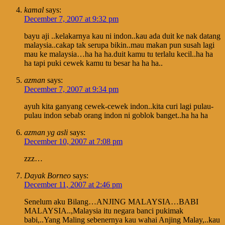
kamal
says:
December 7, 2007 at 9:32 pm
bayu aji ..kelakarnya kau ni indon..kau ada duit ke nak datang
malaysia..cakap tak serupa bikin..mau makan pun susah lagi
mau ke malaysia…ha ha ha.duit kamu tu terlalu kecil..ha ha
ha tapi puki cewek kamu tu besar ha ha ha..
azman
says:
December 7, 2007 at 9:34 pm
ayuh kita ganyang cewek-cewek indon..kita curi lagi pulau-
pulau indon sebab orang indon ni goblok banget..ha ha ha
azman yg asli
says:
December 10, 2007 at 7:08 pm
zzz…
Dayak Borneo
says:
December 11, 2007 at 2:46 pm
Senelum aku Bilang…ANJING MALAYSIA…BABI
MALAYSIA..,Malaysia itu negara banci pukimak
babi,..Yang Maling sebenernya kau wahai Anjing Malay,..kau