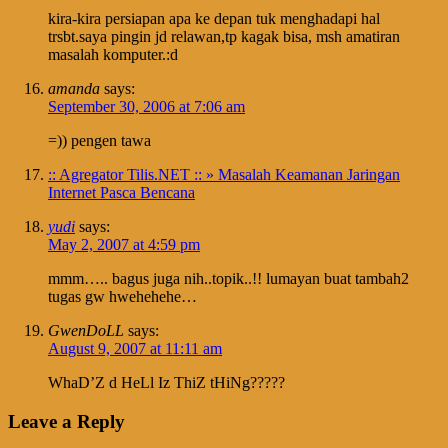
kira-kira persiapan apa ke depan tuk menghadapi hal
trsbt.saya pingin jd relawan,tp kagak bisa, msh amatiran
masalah komputer.:d
amanda
says:
September 30, 2006 at 7:06 am
=)) pengen tawa
:: Agregator Tilis.NET :: » Masalah Keamanan Jaringan
Internet Pasca Bencana
yudi
says:
May 2, 2007 at 4:59 pm
mmm….. bagus juga nih..topik..!! lumayan buat tambah2
tugas gw hwehehehe…
GwenDoLL
says:
August 9, 2007 at 11:11 am
WhaD’Z d HeLl Iz ThiZ tHiNg?????
Leave a Reply