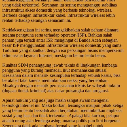
yang tidak terkontrol. Serangan itu sering mengganggu stabilitas
infrastruktur akses domestik yang berbasis teknologi wireless.
Berbeda dengan infrastruktur kabel, infrastruktur wireless lebih
rentan terhadap serangan semacam ini.
Ketidaksengajaan ini sering mengakibatkan salah paham diantara
sesama pengguna serta terhadap operator (ISP). Bahkan salah
paham juga terjadi antar ISP, mengingat di Banda Aceh sebagian
besar ISP menggunakan infrastruktur wireless domestik yang sama.
Tuduhan yang dikaitkan dengan isu persaingan bisnis memperkeruh
iklim usaha layanan Internet, meskipun belum tentu benar.
Kualitas SDM penanggung jawab teknis di lingkungan lembaga
pengguna yang kurang memadai, ikut memanaskan situasi.
Kesalahan dalam menarik kesimpulan terhadap sebuah kasus, bisa
berakibat fatal karena menimbulkan reaksi yang berlebihan.
Misalnya dengan menarik permasalahan teknis ke wilayah hukum
(dugaan tindak kriminal) atas dasar prasangka dan arogansi.
Aparat hukum yang ada juga masih sangat awam mengenai
teknologi Internet ini. Maka korban, tersangka maupun pihak ketiga
yang belum tentu bersalah akan berjatuhan, menimbulkan implikasi
sosial yang luas dan tidak terkendali. Apalagi bila korban, pelapor
adalah orang atau lembaga asing, nuansa politis pun ikut berperan.
Sementara tidak ada lembaga formal yang kapabel untuk