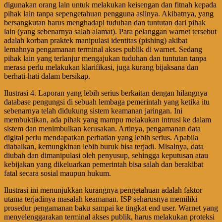
digunakan orang lain untuk melakukan keisengan dan fitnah kepada
pihak lain tanpa sepengetahuan pengguna aslinya. Akibatnya, yang
bersangkutan harus menghadapi tuduhan dan tuntutan dari pihak
lain (yang sebenarnya salah alamat). Para pelanggan warnet tersebut
adalah korban praktek manipulasi identitas (pishing) akibat
lemahnya pengamanan terminal akses publik di warnet. Sedang
pihak lain yang terlanjur mengajukan tuduhan dan tuntutan tanpa
merasa perlu melakukan klarifikasi, juga kurang bijaksana dan
berhati-hati dalam bersikap.
Ilustrasi 4. Laporan yang lebih serius berkaitan dengan hilangnya
database pengungsi di sebuah lembaga pemerintah yang ketika itu
sebenarnya telah didukung sistem keamanan jaringan. Ini
membuktikan, ada pihak yang mampu melakukan intrusi ke dalam
sistem dan menimbulkan kerusakan. Artinya, pengamanan data
digital perlu mendapatkan perhatian yang lebih serius. Apabila
diabaikan, kemungkinan lebih buruk bisa terjadi. Misalnya, data
diubah dan dimanipulasi oleh penyusup, sehingga keputusan atau
kebijakan yang dikeluarkan pemerintah bisa salah dan berakibat
fatal secara sosial maupun hukum.
Ilustrasi ini menunjukkan kurangnya pengetahuan adalah faktor
utama terjadinya masalah keamanan. ISP seharusnya memiliki
prosedur pengamanan baku sampai ke tingkat end user. Warnet yang
menyelenggarakan terminal akses publik, harus melakukan proteksi