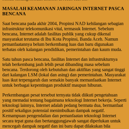
MASALAH KEAMANAN JARINGAN INTERNET PASCA
BENCANA
Saat bencana pada akhir 2004, Propinsi NAD kehilangan sebagian
infrastruktur telekomunikasi vital, termasuk Internet. Sebelum
bencana, Internet adalah fasilitas publik yang cukup dikenal
masyarakat terutama di Ibu Kota Propinsi, Banda Aceh. Namun
pemanfaatannya belum berkembang luas dan baru digunakan
terbatas oleh kalangan pendidikan, pemerintahan dan kaum muda.
Satu tahun pasca bencana, fasilitas Internet dan infrastrukturnya
telah berkembang jauh lebih pesat dibanding masa sebelum
bencana. Terdorong oleh kebutuhan dan aktifitas yang sangat tinggi
dari kalangan LSM (lokal dan asing) dan pemerintahan. Masyarakat
luas ikut terpengaruh dan semakin banyak memanfaatkan Internet
untuk berbagai kepentingan produktif maupun hiburan.
Perkembangan pesat tersebut ternyata tidak diikuti pengetahuan
yang memadai tentang bagaimana teknologi Internet bekerja. Seperti
teknologi lainnya, Internet adalah pedang bermata dua, bermanfaat
positif sekaligus potensial menimbulkan dampak negatif.
Kemampuan pengendalian dan pemanfaatan teknologi Internet
secara tepat guna dan bertanggungjawab sangat diperlukan untuk
mencegah dampak negatif dan ini baru dapat dilakukan bila