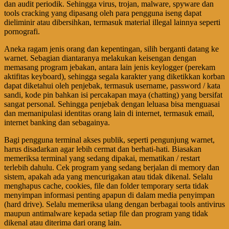
dan audit periodik. Sehingga virus, trojan, malware, spyware dan
tools cracking yang dipasang oleh para pengguna iseng dapat
dieliminir atau dibersihkan, termasuk material illegal lainnya seperti
pornografi.
Aneka ragam jenis orang dan kepentingan, silih berganti datang ke
warnet. Sebagian diantaranya melakukan keisengan dengan
memasang program jebakan, antara lain jenis keylogger (perekam
aktifitas keyboard), sehingga segala karakter yang diketikkan korban
dapat diketahui oleh penjebak, termasuk username, password / kata
sandi, kode pin bahkan isi percakapan maya (chatting) yang bersifat
sangat personal. Sehingga penjebak dengan leluasa bisa menguasai
dan memanipulasi identitas orang lain di internet, termasuk email,
internet banking dan sebagainya.
Bagi pengguna terminal akses publik, seperti pengunjung warnet,
harus disadarkan agar lebih cermat dan berhati-hati. Biasakan
memeriksa terminal yang sedang dipakai, mematikan / restart
terlebih dahulu. Cek program yang sedang berjalan di memory dan
sistem, apakah ada yang mencurigakan atau tidak dikenal. Selalu
menghapus cache, cookies, file dan folder temporary serta tidak
menyimpan informasi penting apapun di dalam media penyimpan
(hard drive). Selalu memeriksa ulang dengan berbagai tools antivirus
maupun antimalware kepada setiap file dan program yang tidak
dikenal atau diterima dari orang lain.