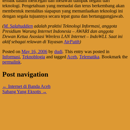
terbaik dalam mencegah dan melawan dampak negatif dari
teknologi. Pengetahuan yang memadai dan terus berkembang akan
membentuk mentalitas siapapun yang memanfaatkan teknologi ini
dengan segala tujuannya secara tepat guna dan bertanggungjawab.
(
M. Salahuddien
adalah praktisi Teknologi Informasi, anggota
Presidium Warung Internet Indonesia – AWARI dan anggota
Dewan Ketua Asosiasi Wireless LAN Internet – IndoWLI. Saat ini
aktif sebagai relawan di Yayasan
AirPutih
)
Posted on
May 16, 2006
by
dudi
. This entry was posted in
Informasi
,
Teknoblogia
and tagged
Aceh
,
Telematika
. Bookmark the
permalink
.
Post navigation
←
Internet di Banda Aceh
Sabang Yang Eksotis
→