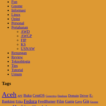
Fun
Gnome
Informasi
Linux
Opini
Personal
Pertahanan
AWD
AWGP
FIP
KS
USNAW
Renungan
Review
Teknoblogia
Tips
Tutorial
Umum
Tags
Aceh
Buku
CentOS
E-
Domain
Driver
APT
Conectiva
Database
Fedora
Gis
Film
Banking
FeedBurner
Ganja
Etika
Gayo
Gnome