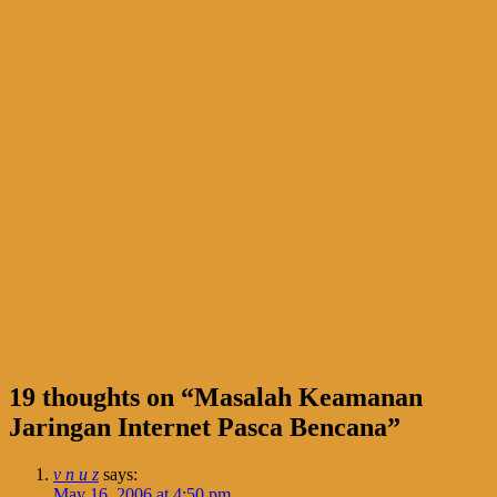
19 thoughts on “
Masalah Keamanan
Jaringan Internet Pasca Bencana
”
v n u z
says:
May 16, 2006 at 4:50 pm