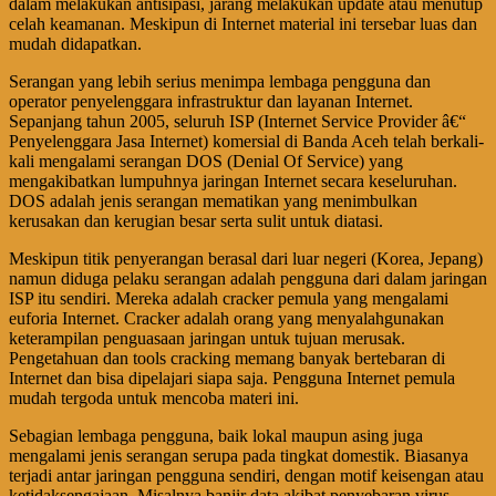
dalam melakukan antisipasi, jarang melakukan update atau menutup
celah keamanan. Meskipun di Internet material ini tersebar luas dan
mudah didapatkan.
Serangan yang lebih serius menimpa lembaga pengguna dan
operator penyelenggara infrastruktur dan layanan Internet.
Sepanjang tahun 2005, seluruh ISP (Internet Service Provider â€“
Penyelenggara Jasa Internet) komersial di Banda Aceh telah berkali-
kali mengalami serangan DOS (Denial Of Service) yang
mengakibatkan lumpuhnya jaringan Internet secara keseluruhan.
DOS adalah jenis serangan mematikan yang menimbulkan
kerusakan dan kerugian besar serta sulit untuk diatasi.
Meskipun titik penyerangan berasal dari luar negeri (Korea, Jepang)
namun diduga pelaku serangan adalah pengguna dari dalam jaringan
ISP itu sendiri. Mereka adalah cracker pemula yang mengalami
euforia Internet. Cracker adalah orang yang menyalahgunakan
keterampilan penguasaan jaringan untuk tujuan merusak.
Pengetahuan dan tools cracking memang banyak bertebaran di
Internet dan bisa dipelajari siapa saja. Pengguna Internet pemula
mudah tergoda untuk mencoba materi ini.
Sebagian lembaga pengguna, baik lokal maupun asing juga
mengalami jenis serangan serupa pada tingkat domestik. Biasanya
terjadi antar jaringan pengguna sendiri, dengan motif keisengan atau
ketidaksengajaan. Misalnya banjir data akibat penyebaran virus