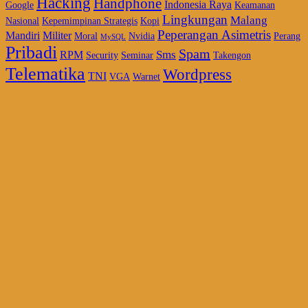
Hacking
Handphone
Indonesia Raya
Google
Keamanan
Lingkungan
Malang
Nasional
Kepemimpinan Strategis
Kopi
Peperangan Asimetris
Mandiri
Militer
Moral
Nvidia
Perang
MySQL
Pribadi
Spam
Sms
RPM
Security
Seminar
Takengon
Telematika
Wordpress
TNI
VGA
Warnet