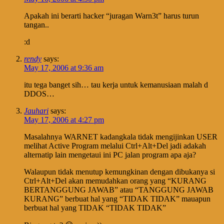
Apakah ini berarti hacker “juragan Warn3t” harus turun
tangan..
:d
rendy
says:
May 17, 2006 at 9:36 am
itu tega banget sih… tau kerja untuk kemanusiaan malah d
DDOS…
Jauhari
says:
May 17, 2006 at 4:27 pm
Masalahnya WARNET kadangkala tidak mengijinkan USER
melihat Active Program melalui Ctrl+Alt+Del jadi adakah
alternatip lain mengetaui ini PC jalan program apa aja?
Walaupun tidak menutup kemungkinan dengan dibukanya si
Ctrl+Alt+Del akan memudahkan orang yang “KURANG
BERTANGGUNG JAWAB” atau “TANGGUNG JAWAB
KURANG” berbuat hal yang “TIDAK TIDAK” mauapun
berbuat hal yang TIDAK “TIDAK TIDAK”