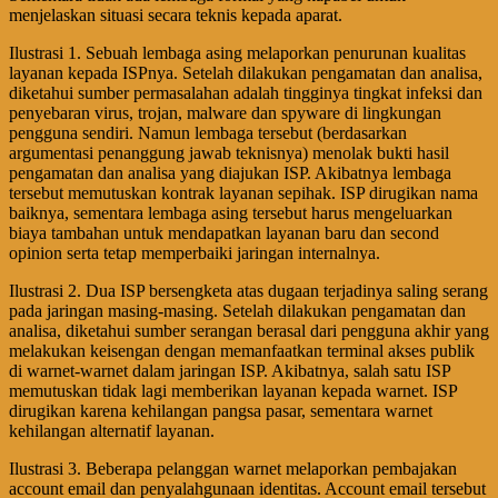
menjelaskan situasi secara teknis kepada aparat.
Ilustrasi 1. Sebuah lembaga asing melaporkan penurunan kualitas
layanan kepada ISPnya. Setelah dilakukan pengamatan dan analisa,
diketahui sumber permasalahan adalah tingginya tingkat infeksi dan
penyebaran virus, trojan, malware dan spyware di lingkungan
pengguna sendiri. Namun lembaga tersebut (berdasarkan
argumentasi penanggung jawab teknisnya) menolak bukti hasil
pengamatan dan analisa yang diajukan ISP. Akibatnya lembaga
tersebut memutuskan kontrak layanan sepihak. ISP dirugikan nama
baiknya, sementara lembaga asing tersebut harus mengeluarkan
biaya tambahan untuk mendapatkan layanan baru dan second
opinion serta tetap memperbaiki jaringan internalnya.
Ilustrasi 2. Dua ISP bersengketa atas dugaan terjadinya saling serang
pada jaringan masing-masing. Setelah dilakukan pengamatan dan
analisa, diketahui sumber serangan berasal dari pengguna akhir yang
melakukan keisengan dengan memanfaatkan terminal akses publik
di warnet-warnet dalam jaringan ISP. Akibatnya, salah satu ISP
memutuskan tidak lagi memberikan layanan kepada warnet. ISP
dirugikan karena kehilangan pangsa pasar, sementara warnet
kehilangan alternatif layanan.
Ilustrasi 3. Beberapa pelanggan warnet melaporkan pembajakan
account email dan penyalahgunaan identitas. Account email tersebut