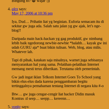
Bingung to? 😀 wajar :))
alex
says:
May 17, 2006 at 10:36 pm
Iya, Dud… Prihatin liat yg beginian. Euforia semacam itu di
sekitar gw juga ada. Salah satu jalan yg gw ajak, let’s nge-
blog!!
Daripada main hack-hackan yg gag produktif, gw nimbang
lebih baik ngedorong newbie-newbie *halahh… kayak gw ini
udah GURU aja* buat bikin tulisan. Web, blog, atau milis.
Whatever lah.
Tapi di pihak, katakan saja misalnya, warnet juga sebisanya
menyarankan hal yang sama. Pelatihan-pelatihan Internet
memang mesti terus diberikan. Terutama oleh pemerintah.
Gw jadi ingat iklan Telkom Internet Goes To School yang
bikin elus-elus dada karena penggambaran begitu
tertinggalnya pemahaman tentang Internet di negara kita #-o
Btw… gw juga cengar-cengir liat hacker Didin masuk
Kontras :d seep… seepp… kereenn…
yonky
says: