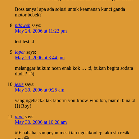
Boss tanya! apa ada solusi untuk keamanan kunci ganda
motor bebek?
ndoweh
says:
May 24, 2006 at 11:22 pm
test test :d
loper
says:
May 29, 2006 at 3:44 pm
melanggar hukum ncen enak kok … :d, bukan begitu sodara
dudi ? =))
jesie
says:
May 30, 2006 at 9:25 am
yang ngehack2 tak laporin you-know-who loh, biar di bina :d
Hi Roy!
dudi
says:
May 30, 2006 at 10:28 am
#9: hahaha, sampeyan mesti tau ngelakoni :p. aku sih resik
sam 😀