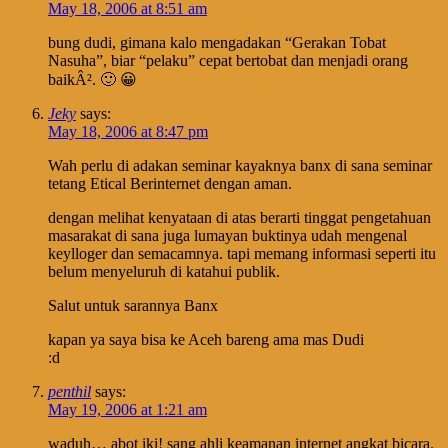
May 18, 2006 at 8:51 am
bung dudi, gimana kalo mengadakan “Gerakan Tobat
Nasuha”, biar “pelaku” cepat bertobat dan menjadi orang
baikÂ². 🙂 😀
Jeky
says:
May 18, 2006 at 8:47 pm
Wah perlu di adakan seminar kayaknya banx di sana seminar
tetang Etical Berinternet dengan aman.
dengan melihat kenyataan di atas berarti tinggat pengetahuan
masarakat di sana juga lumayan buktinya udah mengenal
keylloger dan semacamnya. tapi memang informasi seperti itu
belum menyeluruh di katahui publik.
Salut untuk sarannya Banx
kapan ya saya bisa ke Aceh bareng ama mas Dudi
:d
penthil
says:
May 19, 2006 at 1:21 am
waduh… abot iki! sang ahli keamanan internet angkat bicara.